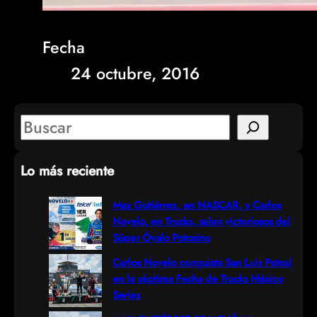
Fecha
24 octubre, 2016
S
e
Lo más reciente
a
r
Max Gutiérrez, en NASCAR, y Carlos
Novelo, en Trucks, salen victoriosos del
c
Súper Óvalo Potosino
h
Carlos Novelo conquista San Luis Potosí
en la séptima Fecha de Trucks México
Series