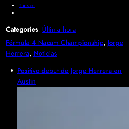
Threads
Categories
:
Última hora
Fórmula 4 Nacam Championship
, 
Jorge
Herrera
, 
Noticias
Positivo debut de Jorge Herrera en
Austin