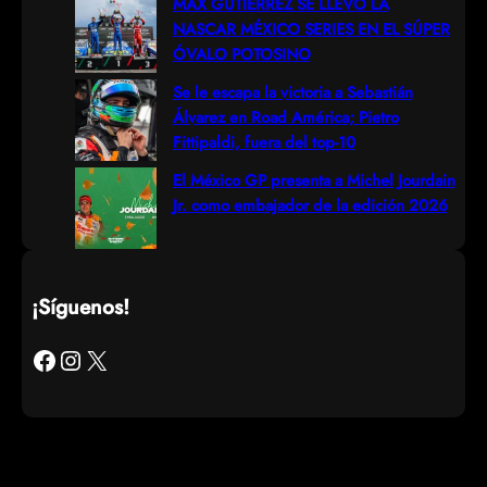
MAX GUTIÉRREZ SE LLEVÓ LA
NASCAR MÉXICO SERIES EN EL SÚPER
ÓVALO POTOSINO
Se le escapa la victoria a Sebastián
Álvarez en Road América; Pietro
Fittipaldi, fuera del top-10
El México GP presenta a Michel Jourdain
Jr. como embajador de la edición 2026
¡Síguenos!
Facebook
Instagram
X