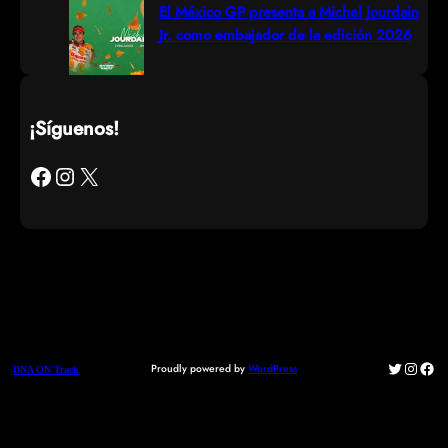
El México GP presenta a Michel Jourdain
Jr. como embajador de la edición 2026
¡Síguenos!
Facebook
Instagram
X
Twitter
Instag
Fac
Proudly powered by
WordPress
DNA ON Track