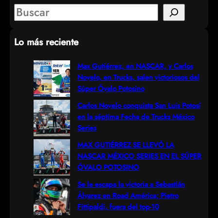
S
e
Lo más reciente
a
r
Max Gutiérrez, en NASCAR, y Carlos
Novelo, en Trucks, salen victoriosos del
c
Súper Óvalo Potosino
h
Carlos Novelo conquista San Luis Potosí
en la séptima Fecha de Trucks México
Series
MAX GUTIÉRREZ SE LLEVÓ LA
NASCAR MÉXICO SERIES EN EL SÚPER
ÓVALO POTOSINO
Se le escapa la victoria a Sebastián
Álvarez en Road América; Pietro
Fittipaldi, fuera del top-10