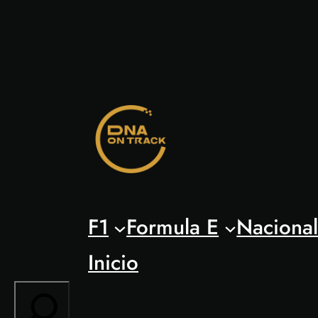
Saltar
al
contenido
F1
Formula E
Naciona
Inicio
Search