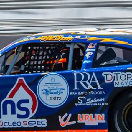
El México GP presenta a Michel
Jourdain Jr. como embajador
de la edición 2026
¡Síguenos!
Facebook
Instagram
X