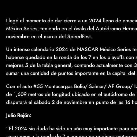
Llegó el momento de dar cierre a un 2024 lleno de emoc
México Series, teniendo en el óvalo del Autódromo Herman
noviembre en el marco del SpeedFest.
Un intenso calendario 2024 de NASCAR México Series ten
haberse quedado en la ronda de los 7 en los playoffs con s
mejores 5 de la tabla general, contando actualmente con 3
sumar una cantidad de puntos importante en la capital del 
Con el auto #55 Montacargas Bolio/ Salmar/ AF Group/ Iza 
de 1,609 metros de longitud ubicado en el autódromo de
disputará el sábado 2 de noviembre en punto de las 16 ho
Julio Rejón:
“El 2024 sin duda ha sido un año muy importante para nos
avanzamos a la ronda de 7 y aunque no pudimos meternos en