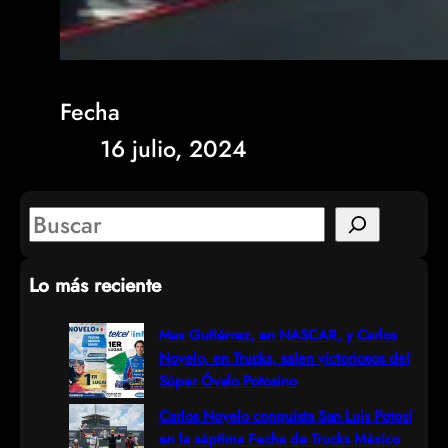
Fecha
16 julio, 2024
S
e
Lo más reciente
a
r
Max Gutiérrez, en NASCAR, y Carlos
Novelo, en Trucks, salen victoriosos del
c
Súper Óvalo Potosino
h
Carlos Novelo conquista San Luis Potosí
en la séptima Fecha de Trucks México