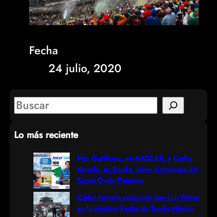
Fecha
24 julio, 2020
S
e
Lo más reciente
a
r
Max Gutiérrez, en NASCAR, y Carlos
Novelo, en Trucks, salen victoriosos del
c
Súper Óvalo Potosino
h
Carlos Novelo conquista San Luis Potosí
en la séptima Fecha de Trucks México