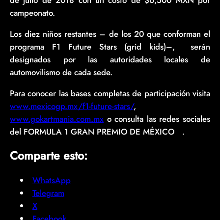
de julio de 2018 con un costo de $6,500 MXN por
campeonato.
Los diez niños restantes – de los 20 que conforman el
programa F1 Future Stars (grid kids)–, serán
designados por las autoridades locales de
automovilismo de cada sede.
Para conocer las bases completas de participación visita
www.mexicogp.mx/f1-future-stars/
,
www.gokartmania.com.mx
o consulta las redes sociales
del FORMULA 1 GRAN PREMIO DE MÉXICO
.
™
Comparte esto:
WhatsApp
Telegram
X
Facebook