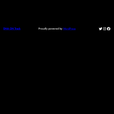
Twitter
Instag
Fac
Proudly powered by
WordPress
DNA ON Track