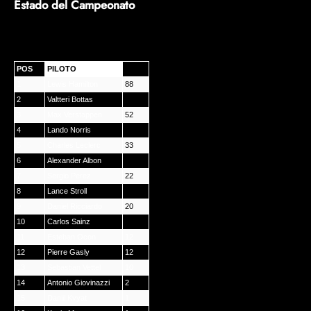
Estado del Campeonato
POS
PILOTO
PTS
1
Lewis Hamilton
88
2
Valtteri Bottas
58
3
Max Verstappen
52
4
Lando Norris
36
5
Charles Leclerc
33
6
Alexander Albon
26
7
Sergio Perez
22
8
Lance Stroll
20
9
Daniel Ricciardo
20
10
Carlos Sainz
15
11
Esteban Ocon
12
12
Pierre Gasly
12
13
Sebastian Vettel
10
14
Antonio Giovinazzi
2
15
Daniil Kvyat
1