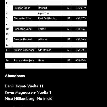
5
Lando Norris
McLaren
52
+22.277s
6
Esteban Ocon
Renault
52
+26.937s
7
Pierre Gasly
AlphaTauri
52
+31.188s
8
Alexander Albon
Red Bull Racing
52
+32.670s
9
Lance Stroll
Racing Point
52
+37.311s
10
Sebastian Vettel
Ferrari
52
+41.857s
11
Valtteri Bottas
Mercedes
52
+42.167s
12
George Russell
Williams
52
+52.004s
13
Carlos Sainz
McLaren
52
+53.370s
14
Antonio Giovinazzi
Alfa Romeo
52
+54.205s
15
Nicholas Latifi
Williams
52
+54.549s
16
Romain Grosjean
Haas
52
+55.050s
17
Kimi Räikkönen
Alfa Romeo
51
+1 vuelta
Abandonos
Daniil Kvyat- Vuelta 11
Kevin Magnussen- Vuelta 1
Nico Hülkenberg- No inició