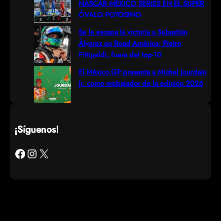
NASCAR MÉXICO SERIES EN EL SÚPER
ÓVALO POTOSINO
Se le escapa la victoria a Sebastián
Álvarez en Road América; Pietro
Fittipaldi, fuera del top-10
El México GP presenta a Michel Jourdain
Jr. como embajador de la edición 2026
¡Síguenos!
Facebook
Instagram
X