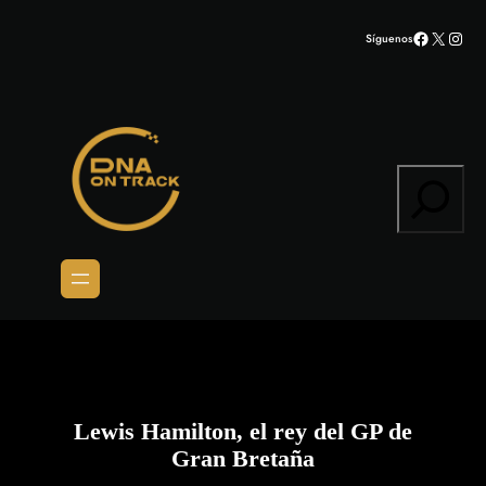
Saltar
Facebook
X
Inst
Síguenos
al
contenido
Search
Lewis Hamilton, el rey del GP de
Gran Bretaña