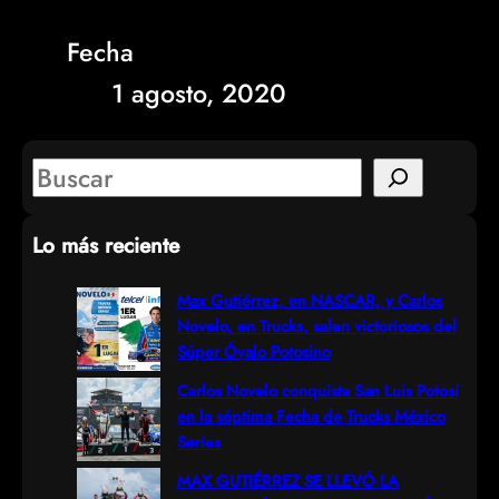
Fecha
1 agosto, 2020
S
e
Lo más reciente
a
r
Max Gutiérrez, en NASCAR, y Carlos
Novelo, en Trucks, salen victoriosos del
c
Súper Óvalo Potosino
h
Carlos Novelo conquista San Luis Potosí
en la séptima Fecha de Trucks México
Series
MAX GUTIÉRREZ SE LLEVÓ LA