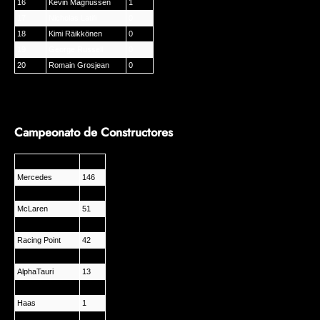
16
Kevin Magnussen
1
17
Nicholas Latifi
0
18
Kimi Räikkönen
0
19
George Russell
0
20
Romain Grosjean
0
Campeonato de Constructores
EQUIPO
PTS
Mercedes
146
Red Bull Racing
78
McLaren
51
Ferrari
43
Racing Point
42
Renault
32
AlphaTauri
13
Alfa Romeo
2
Haas
1
Williams
0