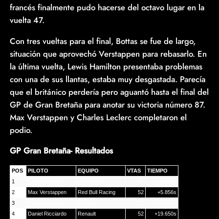
francés finalmente pudo hacerse del octavo lugar en la
vuelta 47.
Con tres vueltas para el final, Bottas se fue de largo,
situación que aprovechó Verstappen para rebasarlo. En
la última vuelta, Lewis Hamilton presentaba problemas
con una de sus llantas, estaba muy desgastada. Parecía
que el británico perdería pero aguantó hasta el final del
GP de Gran Bretaña para anotar su victoria número 87.
Max Verstappen y Charles Leclerc completaron el
podio.
GP Gran Bretaña- Resultados
POS
PILOTO
EQUIPO
VTAS
TIEMPO
1
Lewis Hamilton
Mercedes
52
1:28:01
2
Max Verstappen
Red Bull Racing
52
+5.856s
3
Charles Leclerc
Ferrari
52
+18.474s
4
Daniel Ricciardo
Renault
52
+19.650s