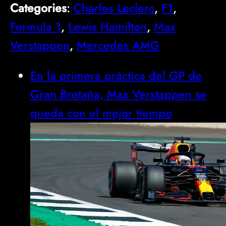
Categories
:
Charles Leclerc
, 
F1
, 
Formula 1
, 
Lewis Hamilton
, 
Max
Verstappen
, 
Mercedes AMG
En la primera práctica del GP de
Gran Bretaña, Max Verstappen se
queda con el mejor tiempo