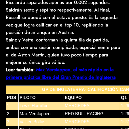
Ricciardo separados apenas por 0.002 segundos.
Saldrán sexto y séptimo respectivamente. Al final,
Russell se quedó con el octavo puesto. Es la segunda
vez que logra calificar en el top 10, repitiendo la
posición de arranque en Austria.
Sainz y Vettel conforman la quinta fila de partida,
ambos con una sesión complicada, especialmente para
el de Aston Martin, quien tuvo poco tiempo para
mejorar su único giro válido.
Leer también:
Max Verstappen, el más rápido en la
primera práctica libre del Gran Premio de Inglaterra
GP DE INGLATERRA- CALIFICACIÓN CA
POS
PILOTO
EQUIPO
Q1
1
Lewis Hamilton
MERCEDES
1:26
2
Max Verstappen
RED BULL RACING
1:26
3
Valtteri Bottas
MERCEDES
1:27