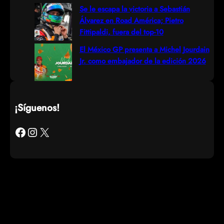
Se le escapa la victoria a Sebastián
Álvarez en Road América; Pietro
Fittipaldi, fuera del top-10
El México GP presenta a Michel Jourdain
Jr. como embajador de la edición 2026
¡Síguenos!
Facebook
Instagram
X