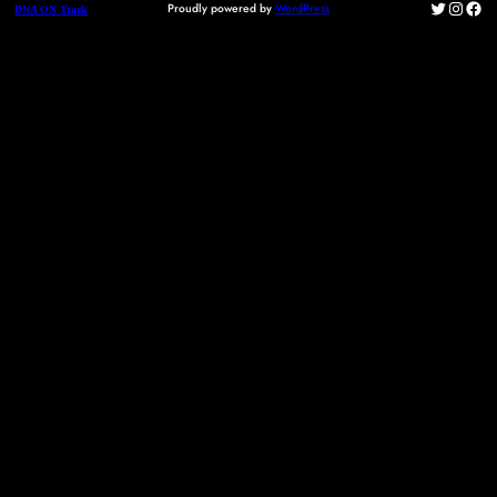
Twitter
Instag
Fac
Proudly powered by
WordPress
DNA ON Track