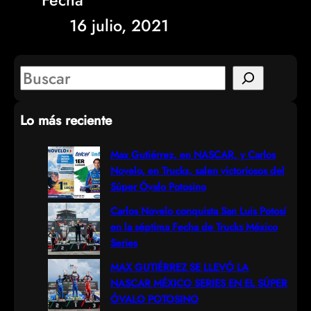
16 julio, 2021
S
e
Lo más reciente
a
r
Max Gutiérrez, en NASCAR, y Carlos
Novelo, en Trucks, salen victoriosos del
c
Súper Óvalo Potosino
h
Carlos Novelo conquista San Luis Potosí
en la séptima Fecha de Trucks México
Series
MAX GUTIÉRREZ SE LLEVÓ LA
NASCAR MÉXICO SERIES EN EL SÚPER
ÓVALO POTOSINO