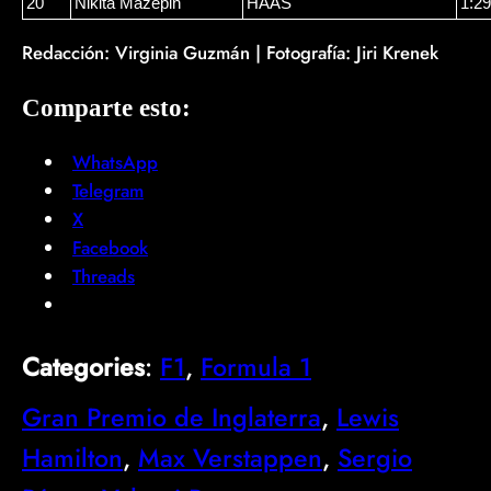
20
Nikita Mazepin
HAAS
1:29
Redacción: Virginia Guzmán | Fotografía: Jiri Krenek
Comparte esto:
WhatsApp
Telegram
X
Facebook
Threads
Categories
:
F1
, 
Formula 1
Gran Premio de Inglaterra
, 
Lewis
Hamilton
, 
Max Verstappen
, 
Sergio