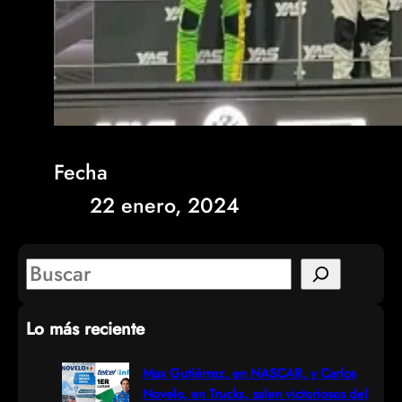
Fecha
22 enero, 2024
S
e
Lo más reciente
a
r
Max Gutiérrez, en NASCAR, y Carlos
Novelo, en Trucks, salen victoriosos del