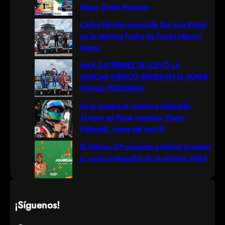
c
Súper Óvalo Potosino
h
Carlos Novelo conquista San Luis Potosí
en la séptima Fecha de Trucks México
Series
MAX GUTIÉRREZ SE LLEVÓ LA
NASCAR MÉXICO SERIES EN EL SÚPER
ÓVALO POTOSINO
Se le escapa la victoria a Sebastián
Álvarez en Road América; Pietro
Fittipaldi, fuera del top-10
El México GP presenta a Michel Jourdain
Jr. como embajador de la edición 2026
¡Síguenos!