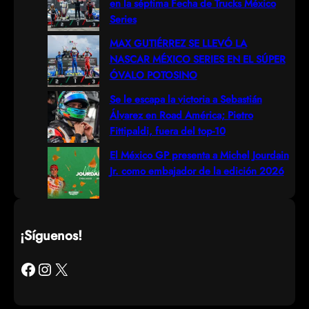
en la séptima Fecha de Trucks México
Series
MAX GUTIÉRREZ SE LLEVÓ LA
NASCAR MÉXICO SERIES EN EL SÚPER
ÓVALO POTOSINO
Se le escapa la victoria a Sebastián
Álvarez en Road América; Pietro
Fittipaldi, fuera del top-10
El México GP presenta a Michel Jourdain
Jr. como embajador de la edición 2026
¡Síguenos!
Facebook
Instagram
X