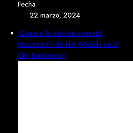
Fecha
22 marzo, 2024
¡Conoce la edición especial
McLaren F1 de Hot Wheels en el
City Expirience!