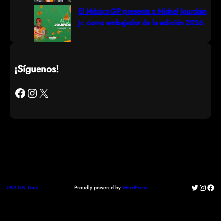
El México GP presenta a Michel Jourdain
Jr. como embajador de la edición 2026
¡Síguenos!
Facebook
Instagram
X
Twitter
Instag
Fac
Proudly powered by
WordPress
DNA ON Track