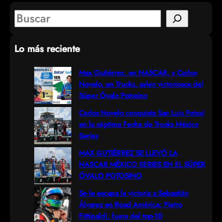
S
e
Lo más reciente
a
r
Max Gutiérrez, en NASCAR, y Carlos
Novelo, en Trucks, salen victoriosos del
c
Súper Óvalo Potosino
h
Carlos Novelo conquista San Luis Potosí
en la séptima Fecha de Trucks México
Series
MAX GUTIÉRREZ SE LLEVÓ LA
NASCAR MÉXICO SERIES EN EL SÚPER
ÓVALO POTOSINO
Se le escapa la victoria a Sebastián
Álvarez en Road América; Pietro
Fittipaldi, fuera del top-10