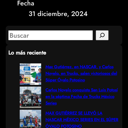
Fecha
31 diciembre, 2024
S
e
Lo más reciente
a
r
Max Gutiérrez, en NASCAR, y Carlos
Novelo, en Trucks, salen victoriosos del
c
Súper Óvalo Potosino
h
Carlos Novelo conquista San Luis Potosí
en la séptima Fecha de Trucks México
Series
MAX GUTIÉRREZ SE LLEVÓ LA
NASCAR MÉXICO SERIES EN EL SÚPER
ÓVALO POTOSINO