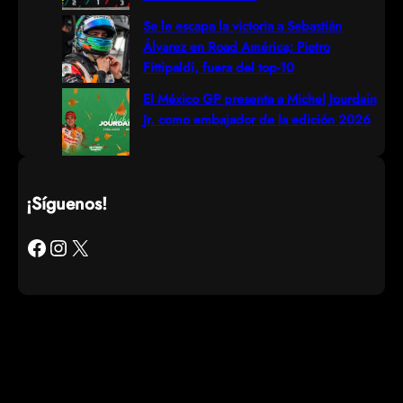
Se le escapa la victoria a Sebastián
Álvarez en Road América; Pietro
Fittipaldi, fuera del top-10
El México GP presenta a Michel Jourdain
Jr. como embajador de la edición 2026
¡Síguenos!
Facebook
Instagram
X