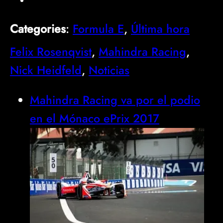
Categories
:
Formula E
, 
Última hora
Felix Rosenqvist
, 
Mahindra Racing
, 
Nick Heidfeld
, 
Noticias
Mahindra Racing va por el podio
en el Mónaco ePrix 2017