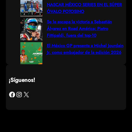
NASCAR MÉXICO SERIES EN EL SÚPER
ÓVALO POTOSINO
Se le escapa la victoria a Sebastián
Álvarez en Road América; Pietro
Fittipaldi, fuera del top-10
El México GP presenta a Michel Jourdain
Jr. como embajador de la edición 2026
¡Síguenos!
Facebook
Instagram
X