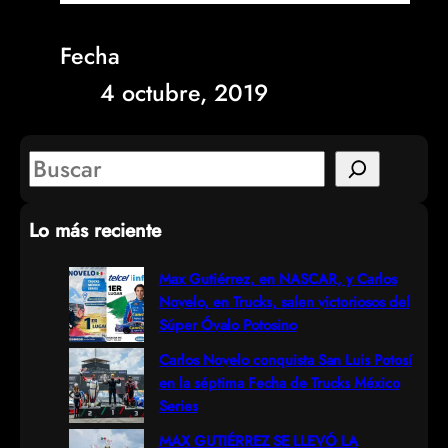
Fecha
4 octubre, 2019
S
e
Lo más reciente
a
r
Max Gutiérrez, en NASCAR, y Carlos
Novelo, en Trucks, salen victoriosos del
c
Súper Óvalo Potosino
h
Carlos Novelo conquista San Luis Potosí
en la séptima Fecha de Trucks México
Series
MAX GUTIÉRREZ SE LLEVÓ LA