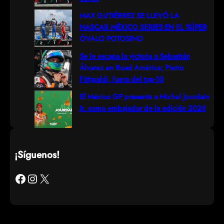
MAX GUTIÉRREZ SE LLEVÓ LA
NASCAR MÉXICO SERIES EN EL SÚPER
ÓVALO POTOSINO
Se le escapa la victoria a Sebastián
Álvarez en Road América; Pietro
Fittipaldi, fuera del top-10
El México GP presenta a Michel Jourdain
Jr. como embajador de la edición 2026
¡Síguenos!
Facebook
Instagram
X