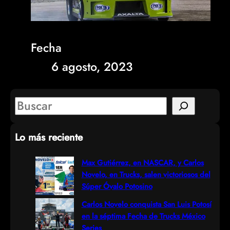
Fecha
6 agosto, 2023
S
e
Lo más reciente
a
r
Max Gutiérrez, en NASCAR, y Carlos
Novelo, en Trucks, salen victoriosos del
c
Súper Óvalo Potosino
h
Carlos Novelo conquista San Luis Potosí
en la séptima Fecha de Trucks México
Series