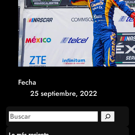
Fecha
25 septiembre, 2022
S
e
Lo más reciente