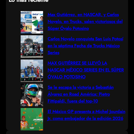
a
r
Max Gutiérrez, en NASCAR, y Carlos
Novelo, en Trucks, salen victoriosos del
c
Súper Óvalo Potosino
h
Carlos Novelo conquista San Luis Potosí
en la séptima Fecha de Trucks México
Series
MAX GUTIÉRREZ SE LLEVÓ LA
NASCAR MÉXICO SERIES EN EL SÚPER
ÓVALO POTOSINO
Se le escapa la victoria a Sebastián
Álvarez en Road América; Pietro
Fittipaldi, fuera del top-10
El México GP presenta a Michel Jourdain
Jr. como embajador de la edición 2026