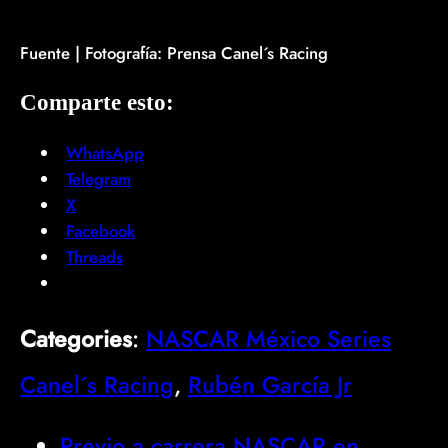
Fuente | Fotografía: Prensa Canel´s Racing
Comparte esto:
WhatsApp
Telegram
X
Facebook
Threads
Categories
:
NASCAR México Series
Canel´s Racing
, 
Rubén García Jr
Previo a carrera NASCAR en