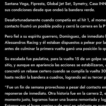
Santana Vega, Fipresta, Global Jet Set, Symetry, Casa INN
sus condiciones desde que ondeó la bandera verde.
Desafortunadamente cuando competía en el hit 1, al moment
contacto frustró un posible podio y cerró la carrera en la 
Pero fiel a su espíritu guerrero, Domínguez, de inmediato l
Alessandros Racing y él estaban dispuestos a pelear por la 
antes de culminar la primera vuelta ganó una posición lo 
Su escalada fue paulatina, para la vuelta 15 de un golpe sal
sitio, y aunque en apariencia las acciones se estabilizaron
concretó un rebase certero cuando se cumplía la vuelta 30
hasta recibir la bandera a cuadros, logrando así su tercer
“Fue un fin de semana provechoso a pesar del contacto en 
reponerse de inmediato. Otra historia fue en la carrera 2, e
momento justo, logramos hacer una buena remontada y log
Estamos por el buen camino y de aquí en adelante es nunca 