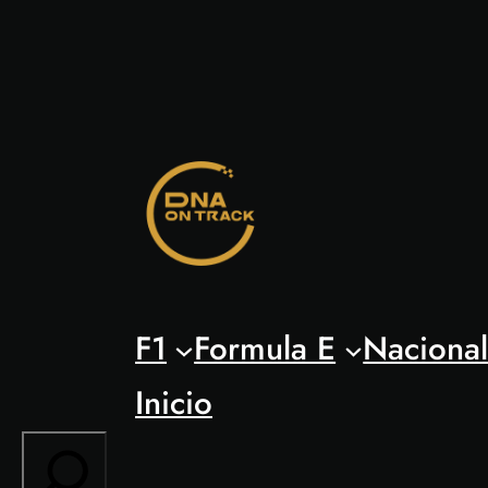
Saltar
al
contenido
F1
Formula E
Naciona
Inicio
Search