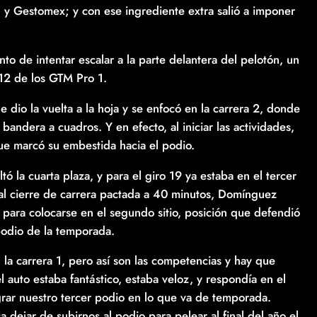
 y Gestomex; y con ese ingrediente extra salió a imponer
o de intentar escalar a la parte delantera del pelotón, un
P12 de los GTM Pro 1.
e dio la vuelta a la hoja y se enfocó en la carrera 2, donde
bandera a cuadros. Y en efecto, al iniciar las actividades,
que marcó su embestida hacia el podio.
tó la cuarta plaza, y para el giro 19 ya estaba en el tercer
, al cierre de carrera pactada a 40 minutos, Domínguez
 para colocarse en el segundo sitio, posición que defendió
 podio de la temporada.
la carrera 1, pero así son las competencias y hay que
l auto estaba fantástico, estaba veloz, y respondía en el
rar nuestro tercer podio en lo que va de temporada.
dejar de subirnos al podio para pelear al final del año el