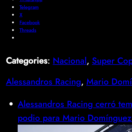
Telegram
X
Facebook
Threads
Categories
:
Nacional
, 
Super Co
Alessandros Racing
, 
Mario Dom
Alessandros Racing cerró t
podio para Mario Domínguez 