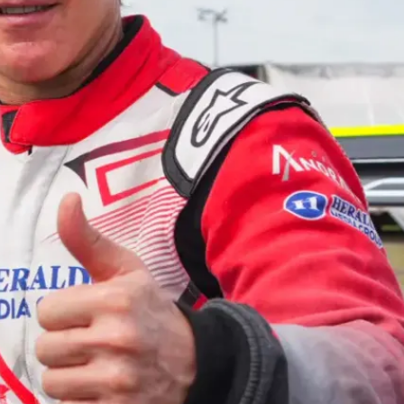
El México GP presenta a Michel
Jourdain Jr. como embajador
de la edición 2026
¡Síguenos!
Facebook
Instagram
X