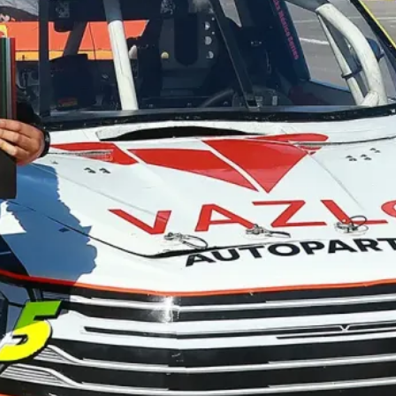
El México GP presenta a Michel
Jourdain Jr. como embajador
de la edición 2026
¡Síguenos!
Facebook
Instagram
X