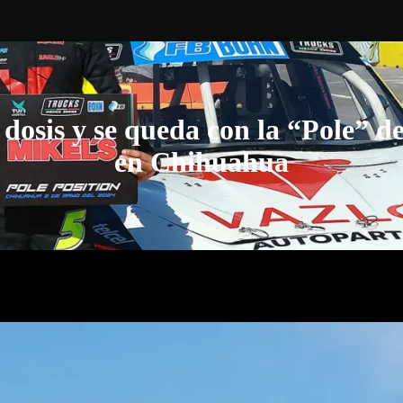
 dosis y se queda con la “Pole” d
en Chihuahua