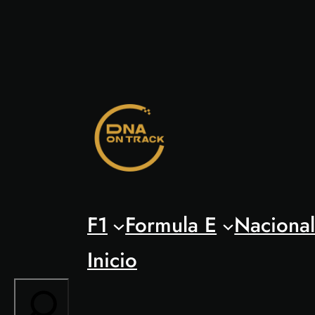
Saltar
al
contenido
F1
Formula E
Naciona
Inicio
Search