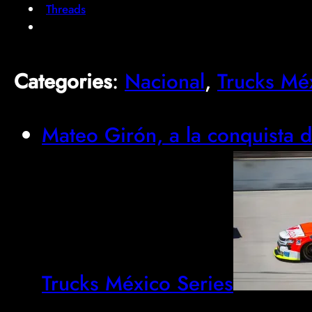
Threads
Categories
:
Nacional
, 
Trucks Mé
Mateo Girón, a la conquista 
Trucks México Series