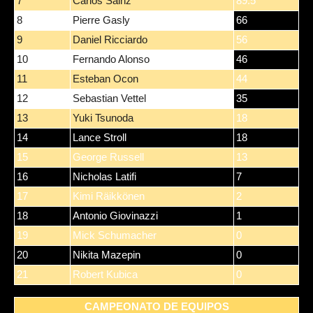
7
Carlos Sainz
89.5
8
Pierre Gasly
66
9
Daniel Ricciardo
56
10
Fernando Alonso
46
11
Esteban Ocon
44
12
Sebastian Vettel
35
13
Yuki Tsunoda
18
14
Lance Stroll
18
15
George Russell
13
16
Nicholas Latifi
7
17
Kimi Räikkönen
2
18
Antonio Giovinazzi
1
19
Mick Schumacher
0
20
Nikita Mazepin
0
21
Robert Kubica
0
CAMPEONATO DE EQUIPOS