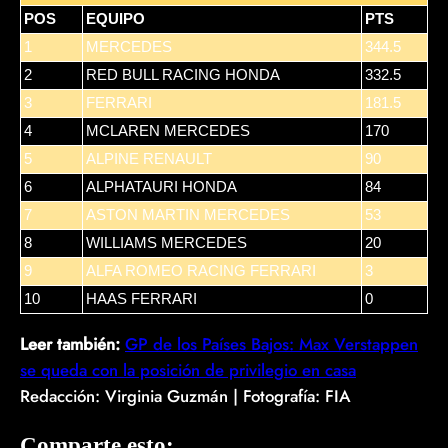
POS
EQUIPO
PTS
1
MERCEDES
344.5
2
RED BULL RACING HONDA
332.5
3
FERRARI
181.5
4
MCLAREN MERCEDES
170
5
ALPINE RENAULT
90
6
ALPHATAURI HONDA
84
7
ASTON MARTIN MERCEDES
53
8
WILLIAMS MERCEDES
20
9
ALFA ROMEO RACING FERRARI
3
10
HAAS FERRARI
0
Leer también:
GP de los Países Bajos: Max Verstappen
se queda con la posición de privilegio en casa
Redacción: Virginia Guzmán | Fotografía: FIA
Comparte esto: