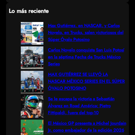
e
Lo más reciente
a
r
Max Gutiérrez, en NASCAR, y Carlos
Novelo, en Trucks, salen victoriosos del
c
Súper Óvalo Potosino
h
Carlos Novelo conquista San Luis Potosí
en la séptima Fecha de Trucks México
Series
MAX GUTIÉRREZ SE LLEVÓ LA
NASCAR MÉXICO SERIES EN EL SÚPER
ÓVALO POTOSINO
Se le escapa la victoria a Sebastián
Álvarez en Road América; Pietro
Fittipaldi, fuera del top-10
El México GP presenta a Michel Jourdain
Jr. como embajador de la edición 2026