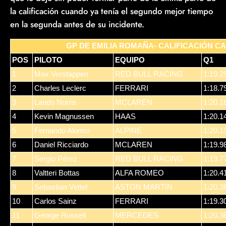
la calificación cuando ya tenía el segundo mejor tiempo
en la segunda antes de su incidente.
GP DE EMILIA ROMAÑA- CALIFICACIÓN C
POS
PILOTO
EQUIPO
Q1
1
Max Verstappen
RED BULL RACING
1:19.2
2
Charles Leclerc
FERRARI
1:18.7
3
Lando Norris
MCLAREN
1:20.1
4
Kevin Magnussen
HAAS
1:20.1
5
Fernando Alonso
ALPINE
1:20.1
6
Daniel Ricciardo
MCLAREN
1:19.9
7
Sergio Pérez
RED BULL RACING
1:19.7
8
Valtteri Bottas
ALFA ROMEO
1:20.4
9
Sebastian Vettel
ASTON MARTIN
1:20.3
10
Carlos Sainz
FERRARI
1:19.3
11
George Russell
MERCEDES
1:20.3