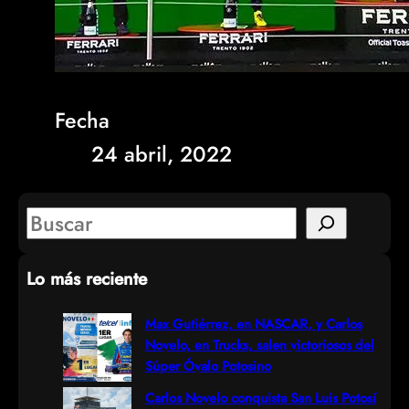
Fecha
24 abril, 2022
S
e
Lo más reciente
a
r
Max Gutiérrez, en NASCAR, y Carlos
Novelo, en Trucks, salen victoriosos del
c
Súper Óvalo Potosino
h
Carlos Novelo conquista San Luis Potosí