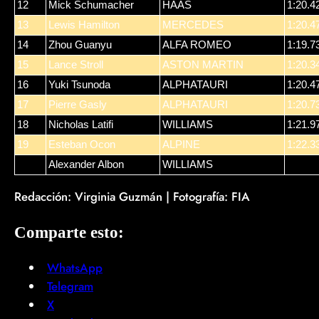
12
Mick Schumacher
HAAS
1:20.4
13
Lewis Hamilton
MERCEDES
1:20.4
14
Zhou Guanyu
ALFA ROMEO
1:19.7
15
Lance Stroll
ASTON MARTIN
1:20.3
16
Yuki Tsunoda
ALPHATAURI
1:20.4
17
Pierre Gasly
ALPHATAURI
1:20.7
18
Nicholas Latifi
WILLIAMS
1:21.9
19
Esteban Ocon
ALPINE
1:22.3
Alexander Albon
WILLIAMS
Redacción: Virginia Guzmán | Fotografía: FIA
Comparte esto:
WhatsApp
Telegram
X