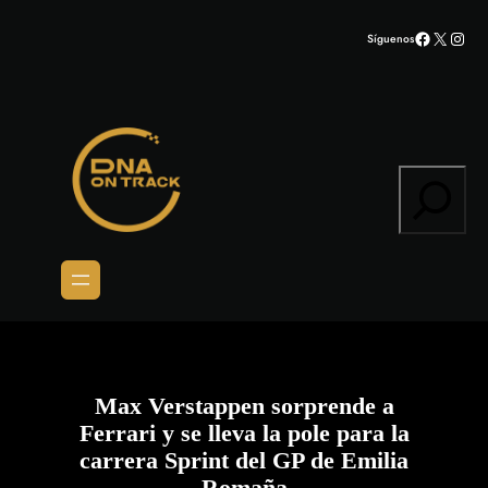
Saltar
Facebook
X
Inst
Síguenos
al
contenido
Search
Max Verstappen sorprende a
Ferrari y se lleva la pole para la
carrera Sprint del GP de Emilia
Romaña