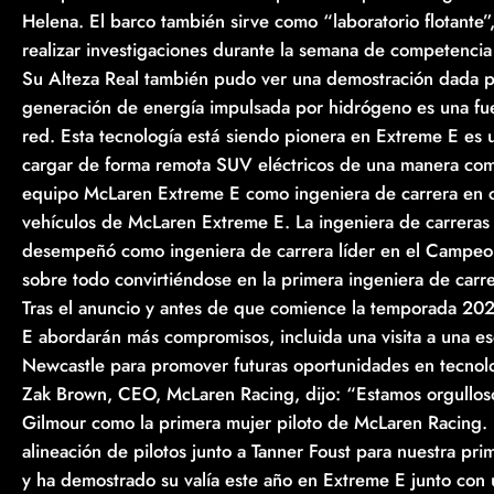
Helena. El barco también sirve como “laboratorio flotante”,
realizar investigaciones durante la semana de competencia 
Su Alteza Real también pudo ver una demostración dada
generación de energía impulsada por hidrógeno es una fuen
red. Esta tecnología está siendo pionera en Extreme E es 
cargar de forma remota SUV eléctricos de una manera comp
equipo McLaren Extreme E como ingeniera de carrera en co
vehículos de McLaren Extreme E. La ingeniera de carreras b
desempeñó como ingeniera de carrera líder en el Campeona
sobre todo convirtiéndose en la primera ingeniera de car
Tras el anuncio y antes de que comience la temporada 2
E abordarán más compromisos, incluida una visita a una es
Newcastle para promover futuras oportunidades en tecnol
Zak Brown, CEO, McLaren Racing, dijo: “Estamos orgullos
Gilmour como la primera mujer piloto de McLaren Racing.
alineación de pilotos junto a Tanner Foust para nuestra p
y ha demostrado su valía este año en Extreme E junto con 