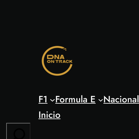
Saltar
al
contenido
F1
Formula E
Naciona
Inicio
Search