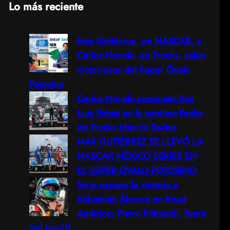
Lo más reciente
a
Max Gutiérrez, en NASCAR, y
r
Carlos Novelo, en Trucks, salen
c
victoriosos del Súper Óvalo
Potosino
h
Carlos Novelo conquista San
Luis Potosí en la séptima Fecha
de Trucks México Series
MAX GUTIÉRREZ SE LLEVÓ LA
NASCAR MÉXICO SERIES EN
EL SÚPER ÓVALO POTOSINO
Se le escapa la victoria a
Sebastián Álvarez en Road
América; Pietro Fittipaldi, fuera
del top-10