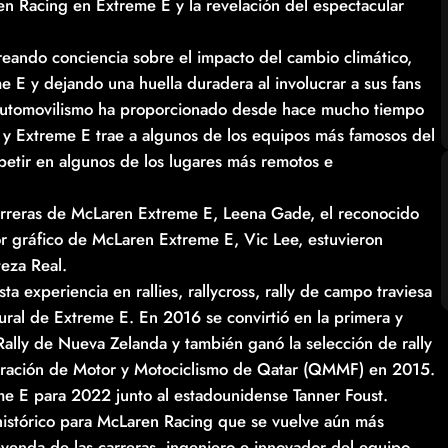
n Racing en Extreme E y la revelación del espectacular
eando conciencia sobre el impacto del cambio climático,
 E y dejando una huella duradera al involucrar a sus fans
 automovilismo ha proporcionado desde hace mucho tiempo
e, y Extreme E trae a algunos de los equipos más famosos del
petir en algunos de los lugares más remotos e
rreras de McLaren Extreme E, Leena Gade, el reconocido
dor gráfico de McLaren Extreme E, Vic Lee, estuvieron
eza Real.
 experiencia en rallies, rallycross, rally de campo traviesa
ral de Extreme E. En 2016 se convirtió en la primera y
ally de Nueva Zelanda y también ganó la selección de rally
eración de Motor y Motociclismo de Qatar (QMMF) en 2015.
e E para 2022 junto al estadounidense Tanner Foust.
histórico para McLaren Racing que se vuelve aún más
enda de las carreras, ingeniero e innovador del equipo,