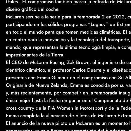
Gales . El compromiso también marca la entrada de McLare
diseño gráfico del coche.
McLaren serune a la serie para la temporada 2 en 2022, cr
participando en los sólidos programas “Legacy” de Extreme
en todo el mundo para que tomen medidas climáticas. El
un centro para la innovación y la tecnología del transport
mundo, que representan la última tecnología limpia, a com
impresionantes de la Tierra.
El CEO de McLaren Racing, Zak Brown, el ingeniero de ca
científico climático, el profesor Carlos Duarte y el diseña
presentes con Emma Gilmour en el compromiso con Su Alt
Originaria de Nueva Zelanda, Emma es conocida por su vasta
y, más recientemente, por competir en la temporada inaugu
única mujer hasta la fecha en ganar en el Campeonato de R
cross country de la FIA Women in Motorsport y de la Fed
Emma completa la alineación de pilotos de McLaren Extrem
El anuncio de la nueva piloto de McLaren es un momento 
conmovedor, ya que Emma es compatriota del fundador, ley