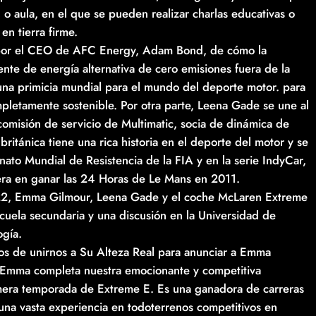
 o aula, en el que se pueden realizar charlas educativas o
en tierra firme.
 por el CEO de AFC Energy, Adam Bond, de cómo la
te de energía alternativa de cero emisiones fuera de la
una primicia mundial para el mundo del deporte motor. para
letamente sostenible. Por otra parte, Leena Gade se une al
misión de servicio de Multimatic, socia de dinámica de
ritánica tiene una rica historia en el deporte del motor y se
to Mundial de Resistencia de la FIA y en la serie IndyCar,
rera en ganar las 24 Horas de Le Mans en 2011.
022, Emma Gilmour, Leena Gade y el coche McLaren Extreme
cuela secundaria y una discusión en la Universidad de
ogía.
os de unirnos a Su Alteza Real para anunciar a Emma
 Emma completa nuestra emocionante y competitiva
rimera temporada de Extreme E. Es una ganadora de carreras
una vasta experiencia en todoterrenos competitivos en