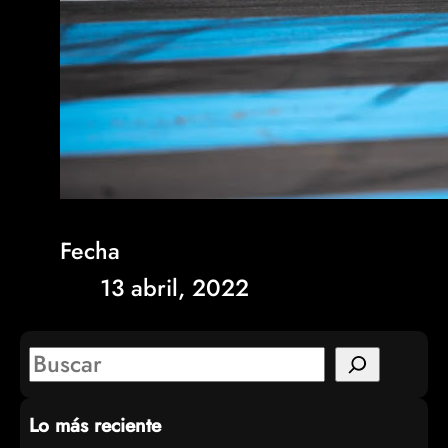
Fecha
13 abril, 2022
S
e
Lo más reciente
a