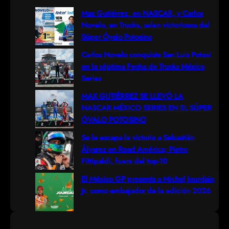
r
Max Gutiérrez, en NASCAR, y Carlos
Novelo, en Trucks, salen victoriosos del
c
Súper Óvalo Potosino
h
Carlos Novelo conquista San Luis Potosí
en la séptima Fecha de Trucks México
Series
MAX GUTIÉRREZ SE LLEVÓ LA
NASCAR MÉXICO SERIES EN EL SÚPER
ÓVALO POTOSINO
Se le escapa la victoria a Sebastián
Álvarez en Road América; Pietro
Fittipaldi, fuera del top-10
El México GP presenta a Michel Jourdain
Jr. como embajador de la edición 2026