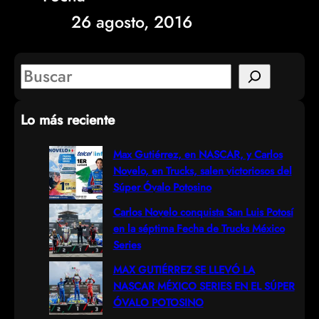
26 agosto, 2016
S
e
Lo más reciente
a
r
Max Gutiérrez, en NASCAR, y Carlos
Novelo, en Trucks, salen victoriosos del
c
Súper Óvalo Potosino
h
Carlos Novelo conquista San Luis Potosí
en la séptima Fecha de Trucks México
Series
MAX GUTIÉRREZ SE LLEVÓ LA
NASCAR MÉXICO SERIES EN EL SÚPER
ÓVALO POTOSINO