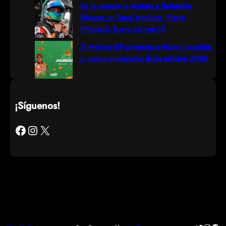
Se le escapa la victoria a Sebastián
Álvarez en Road América; Pietro
Fittipaldi, fuera del top-10
El México GP presenta a Michel Jourdain
Jr. como embajador de la edición 2026
¡Síguenos!
Facebook
Instagram
X