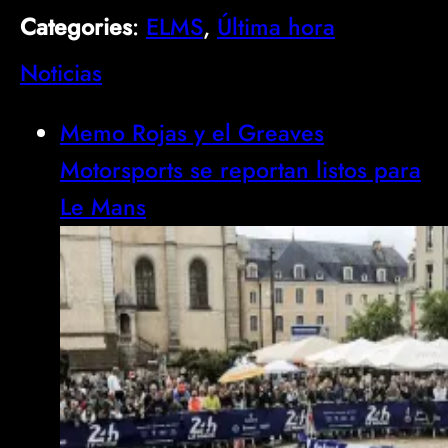
Categories
:
ELMS
, 
Última hora
Noticias
Memo Rojas y el Greaves
Motorsports se reportan listos para
Le Mans