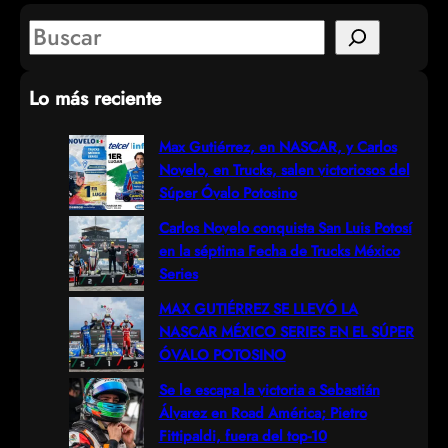
S
e
Lo más reciente
a
r
Max Gutiérrez, en NASCAR, y Carlos
Novelo, en Trucks, salen victoriosos del
c
Súper Óvalo Potosino
h
Carlos Novelo conquista San Luis Potosí
en la séptima Fecha de Trucks México
Series
MAX GUTIÉRREZ SE LLEVÓ LA
NASCAR MÉXICO SERIES EN EL SÚPER
ÓVALO POTOSINO
Se le escapa la victoria a Sebastián
Álvarez en Road América; Pietro
Fittipaldi, fuera del top-10