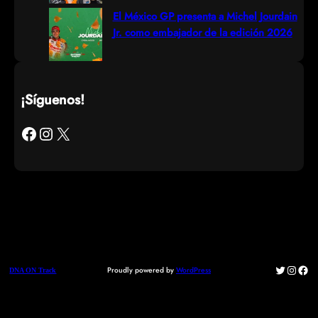
El México GP presenta a Michel Jourdain
Jr. como embajador de la edición 2026
¡Síguenos!
Facebook
Instagram
X
Twitter
Instag
Fac
Proudly powered by
WordPress
DNA ON Track