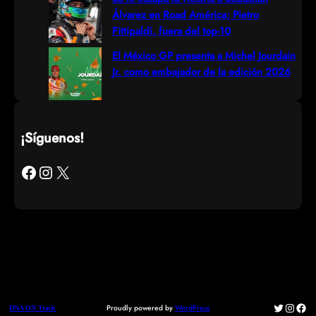
Álvarez en Road América; Pietro
Fittipaldi, fuera del top-10
El México GP presenta a Michel Jourdain
Jr. como embajador de la edición 2026
¡Síguenos!
Facebook
Instagram
X
Twitter
Instag
Fac
Proudly powered by
WordPress
DNA ON Track