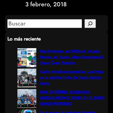
3 febrero, 2018
S
e
Lo más reciente
a
r
Max Gutiérrez, en NASCAR, y Carlos
Novelo, en Trucks, salen victoriosos del
c
Súper Óvalo Potosino
h
Carlos Novelo conquista San Luis Potosí
en la séptima Fecha de Trucks México
Series
MAX GUTIÉRREZ SE LLEVÓ LA
NASCAR MÉXICO SERIES EN EL SÚPER
ÓVALO POTOSINO
Se le escapa la victoria a Sebastián