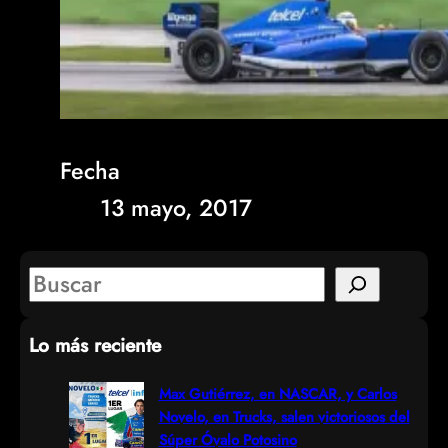
Fecha
13 mayo, 2017
S
e
Lo más reciente
a
r
Max Gutiérrez, en NASCAR, y Carlos
Novelo, en Trucks, salen victoriosos del
c
Súper Óvalo Potosino