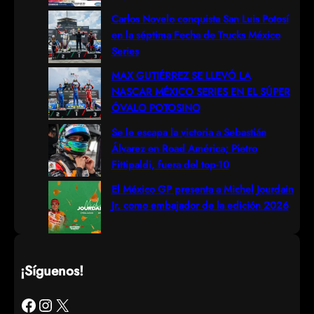
h
Carlos Novelo conquista San Luis Potosí
en la séptima Fecha de Trucks México
Series
MAX GUTIÉRREZ SE LLEVÓ LA
NASCAR MÉXICO SERIES EN EL SÚPER
ÓVALO POTOSINO
Se le escapa la victoria a Sebastián
Álvarez en Road América; Pietro
Fittipaldi, fuera del top-10
El México GP presenta a Michel Jourdain
Jr. como embajador de la edición 2026
¡Síguenos!
Facebook
Instagram
X