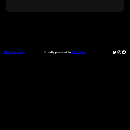
Twitter
Instag
Fac
Proudly powered by
WordPress
DNA ON Track