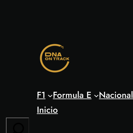
Saltar
al
contenido
F1
Formula E
Naciona
Inicio
Search