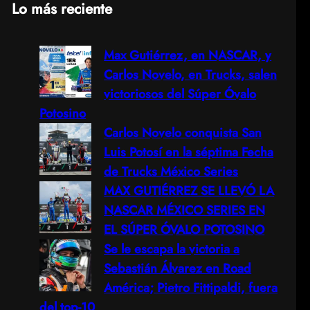
Lo más reciente
a
Max Gutiérrez, en NASCAR, y
r
Carlos Novelo, en Trucks, salen
c
victoriosos del Súper Óvalo
Potosino
h
Carlos Novelo conquista San
Luis Potosí en la séptima Fecha
de Trucks México Series
MAX GUTIÉRREZ SE LLEVÓ LA
NASCAR MÉXICO SERIES EN
EL SÚPER ÓVALO POTOSINO
Se le escapa la victoria a
Sebastián Álvarez en Road
América; Pietro Fittipaldi, fuera
del top-10