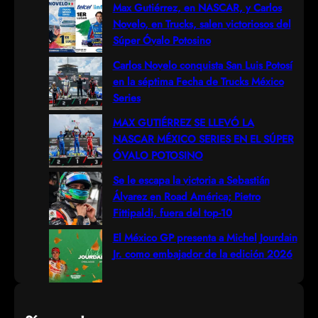
r
Max Gutiérrez, en NASCAR, y Carlos
Novelo, en Trucks, salen victoriosos del
c
Súper Óvalo Potosino
h
Carlos Novelo conquista San Luis Potosí
en la séptima Fecha de Trucks México
Series
MAX GUTIÉRREZ SE LLEVÓ LA
NASCAR MÉXICO SERIES EN EL SÚPER
ÓVALO POTOSINO
Se le escapa la victoria a Sebastián
Álvarez en Road América; Pietro
Fittipaldi, fuera del top-10
El México GP presenta a Michel Jourdain
Jr. como embajador de la edición 2026