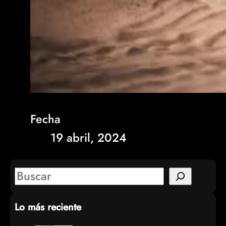
Fecha
19 abril, 2024
S
e
Lo más reciente
a