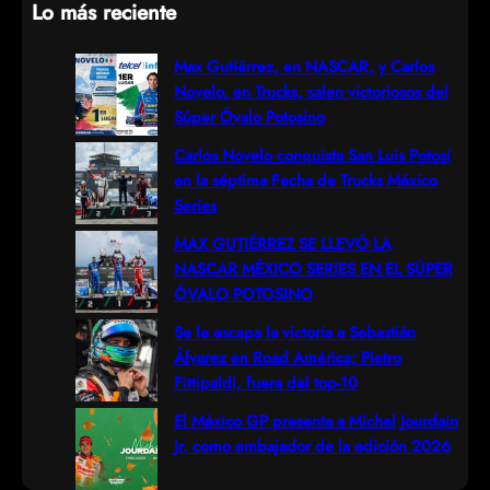
Lo más reciente
a
r
Max Gutiérrez, en NASCAR, y Carlos
Novelo, en Trucks, salen victoriosos del
c
Súper Óvalo Potosino
h
Carlos Novelo conquista San Luis Potosí
en la séptima Fecha de Trucks México
Series
MAX GUTIÉRREZ SE LLEVÓ LA
NASCAR MÉXICO SERIES EN EL SÚPER
ÓVALO POTOSINO
Se le escapa la victoria a Sebastián
Álvarez en Road América; Pietro
Fittipaldi, fuera del top-10
El México GP presenta a Michel Jourdain
Jr. como embajador de la edición 2026