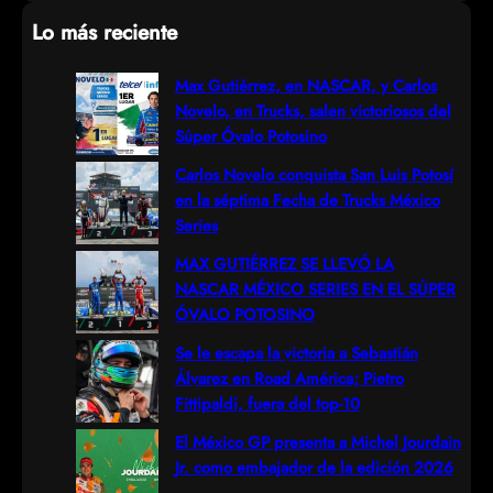
e
Lo más reciente
a
r
Max Gutiérrez, en NASCAR, y Carlos
Novelo, en Trucks, salen victoriosos del
c
Súper Óvalo Potosino
h
Carlos Novelo conquista San Luis Potosí
en la séptima Fecha de Trucks México
Series
MAX GUTIÉRREZ SE LLEVÓ LA
NASCAR MÉXICO SERIES EN EL SÚPER
ÓVALO POTOSINO
Se le escapa la victoria a Sebastián
Álvarez en Road América; Pietro
Fittipaldi, fuera del top-10
El México GP presenta a Michel Jourdain
Jr. como embajador de la edición 2026