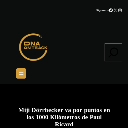
Saltar
Facebook
X
Inst
Síguenos
al
contenido
Search
Miji Dörrbecker va por puntos en
los 1000 Kilómetros de Paul
Ricard