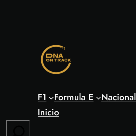
Saltar
al
contenido
F1
Formula E
Naciona
Inicio
Search