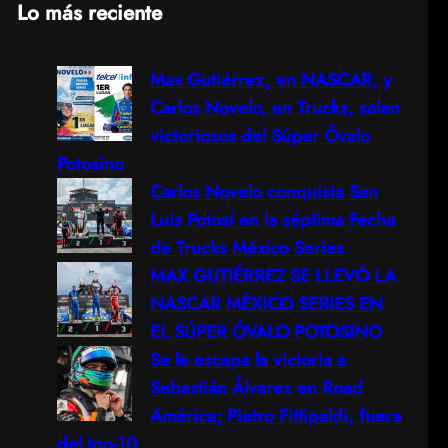
Lo más reciente
a
Max Gutiérrez, en NASCAR, y
r
Carlos Novelo, en Trucks, salen
c
victoriosos del Súper Óvalo
Potosino
h
Carlos Novelo conquista San
Luis Potosí en la séptima Fecha
de Trucks México Series
MAX GUTIÉRREZ SE LLEVÓ LA
NASCAR MÉXICO SERIES EN
EL SÚPER ÓVALO POTOSINO
Se le escapa la victoria a
Sebastián Álvarez en Road
América; Pietro Fittipaldi, fuera
del top-10