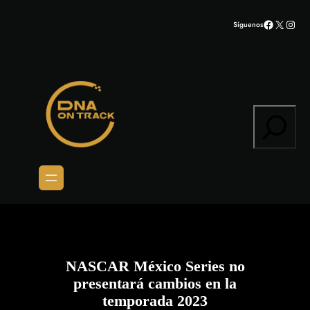
Saltar
Facebook
X
Inst
Síguenos
al
contenido
Search
NASCAR México Series no
presentará cambios en la
temporada 2023