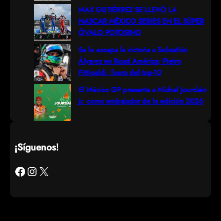
MAX GUTIÉRREZ SE LLEVÓ LA
NASCAR MÉXICO SERIES EN EL SÚPER
ÓVALO POTOSINO
Se le escapa la victoria a Sebastián
Álvarez en Road América; Pietro
Fittipaldi, fuera del top-10
El México GP presenta a Michel Jourdain
Jr. como embajador de la edición 2026
¡Síguenos!
Facebook
Instagram
X