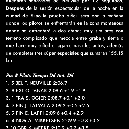
quedaron separados de Neuville por 1.3 segundos.
Después de la sesión espectacular de la noche en la
ciudad de Silao la prueba difícil será por la mañana
donde los pilotos se enfrentarán en la zona montañosa
donde se enfrentará a dos etapas muy similares con
terreno complicado que mezcla entre graba y tierra o
que hace muy difícil el agarre para los autos, además
de completar tres súper especiales que sumaran 155.15
km.
Pos # Piloto Tiempo Dif Ant. Dif
1. 5 BEL T. NEUVILLE 2:06.7
2. 8 EST O. TÄNAK 2:08.6 +1.9 +1.9
3. 1 FRA S. OGIER 2:08.7 +0.1 +2.0
4. 7 FIN J. LATVALA 2:09.2 +0.5 +2.5
5. 9 FIN E. LAPPI 2:09.6 +0.4 +2.9
6. 4 NOR A. MIKKELSEN 2:09.9 +0.3 +3.2
7. 10 GBR K. MEEKE 2:10.2 +0.3 +3.5