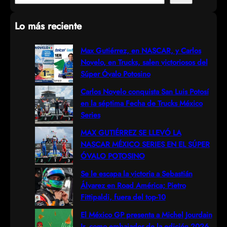
e
Lo más reciente
a
r
Max Gutiérrez, en NASCAR, y Carlos
Novelo, en Trucks, salen victoriosos del
c
Súper Óvalo Potosino
h
Carlos Novelo conquista San Luis Potosí
en la séptima Fecha de Trucks México
Series
MAX GUTIÉRREZ SE LLEVÓ LA
NASCAR MÉXICO SERIES EN EL SÚPER
ÓVALO POTOSINO
Se le escapa la victoria a Sebastián
Álvarez en Road América; Pietro
Fittipaldi, fuera del top-10
El México GP presenta a Michel Jourdain
Jr. como embajador de la edición 2026