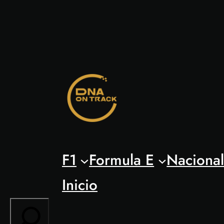
Saltar
al
contenido
F1
Formula E
Naciona
Inicio
Search