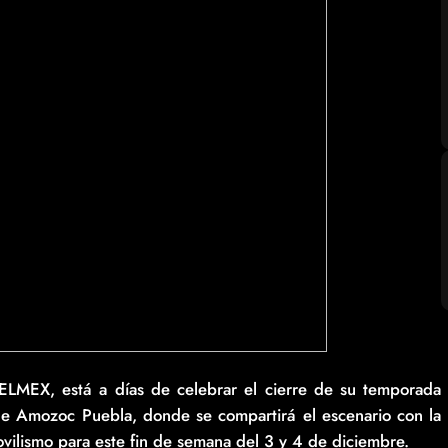
LMEX, está a días de celebrar el cierre de su temporada
 de Amozoc Puebla, donde se compartirá el escenario con la
ovilismo para este fin de semana del 3 y 4 de diciembre.