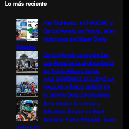
Lo más reciente
a
Max Gutiérrez, en NASCAR, y
r
Carlos Novelo, en Trucks, salen
c
victoriosos del Súper Óvalo
Potosino
h
Carlos Novelo conquista San
Luis Potosí en la séptima Fecha
de Trucks México Series
MAX GUTIÉRREZ SE LLEVÓ LA
NASCAR MÉXICO SERIES EN
EL SÚPER ÓVALO POTOSINO
Se le escapa la victoria a
Sebastián Álvarez en Road
América; Pietro Fittipaldi, fuera
del top-10