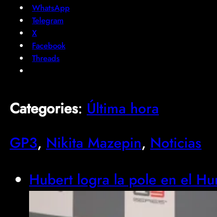
WhatsApp
Telegram
X
Facebook
Threads
Categories
:
Última hora
GP3
, 
Nikita Mazepin
, 
Noticias
Hubert logra la pole en el H