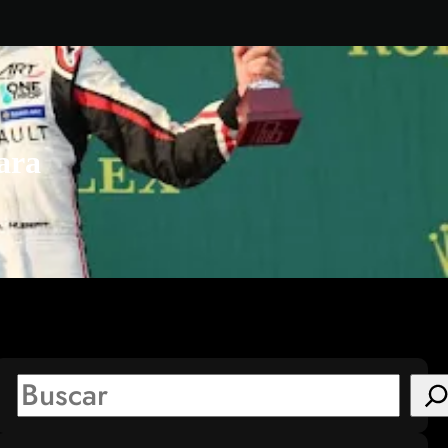
ara
S
e