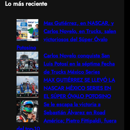
Lo más reciente
a
Max Gutiérrez, en NASCAR, y
r
Carlos Novelo, en Trucks, salen
c
victoriosos del Súper Óvalo
Potosino
h
Carlos Novelo conquista San
Luis Potosí en la séptima Fecha
de Trucks México Series
MAX GUTIÉRREZ SE LLEVÓ LA
NASCAR MÉXICO SERIES EN
EL SÚPER ÓVALO POTOSINO
Se le escapa la victoria a
Sebastián Álvarez en Road
América; Pietro Fittipaldi, fuera
del top-10