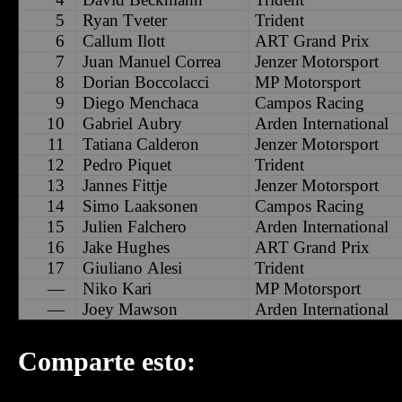
5
Ryan Tveter
Trident
6
Callum Ilott
ART Grand
Prix
7
Juan Manuel
Correa
Jenzer Motorsport
8
Dorian
Boccolacci
MP Motorsport
9
Diego
Menchaca
Campos
Racing
10
Gabriel
Aubry
Arden
International
11
Tatiana
Calderon
Jenzer Motorsport
12
Pedro Piquet
Trident
13
Jannes
Fittje
Jenzer Motorsport
14
Simo
Laaksonen
Campos
Racing
15
Julien
Falchero
Arden
International
16
Jake Hughes
ART Grand
Prix
17
Giuliano
Alesi
Trident
—
Niko
Kari
MP Motorsport
—
Joey
Mawson
Arden
International
Comparte esto: