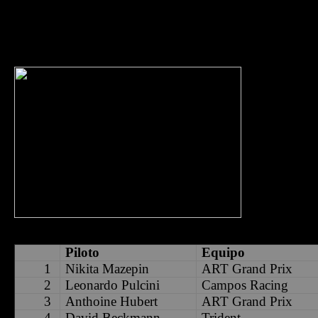
Pese a que el DRS fue deshabilitado por problemas técnicos, D
mantenía tercero por detrás de Mazepin y Pulcini pero no lo pudo reb
Nikita Mazepi
Racing, Leonar
de Anthoine Hu
Callum Ilott 
GP3, seguido 
Juan Manuel C
de privilegio p
2018 GP3 Ser
Piloto
Equipo
1
Nikita
Mazepin
ART Grand
Prix
2
Leonardo Pulcini
Campos
Racing
3
Anthoine Hubert
ART Grand
Prix
4
David
Beckmann
Trident