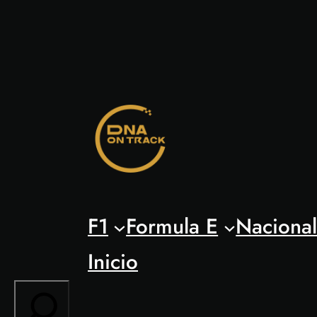
Saltar
al
contenido
F1
Formula E
Naciona
Inicio
Search