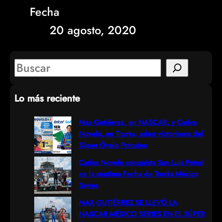
Fecha
20 agosto, 2020
S
e
Lo más reciente
a
r
Max Gutiérrez, en NASCAR, y Carlos
Novelo, en Trucks, salen victoriosos del
c
Súper Óvalo Potosino
h
Carlos Novelo conquista San Luis Potosí
en la séptima Fecha de Trucks México
Series
MAX GUTIÉRREZ SE LLEVÓ LA
NASCAR MÉXICO SERIES EN EL SÚPER