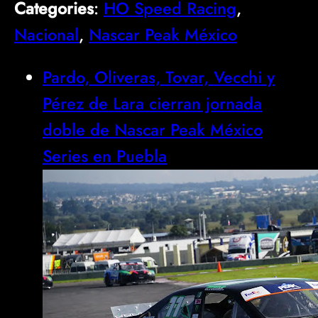
Categories
:
HO Speed Racing
, 
Nacional
, 
Nascar Peak México
Pardo, Oliveras, Tovar, Vecchi y
Pérez de Lara cierran jornada
doble de Nascar Peak México
Series en Puebla