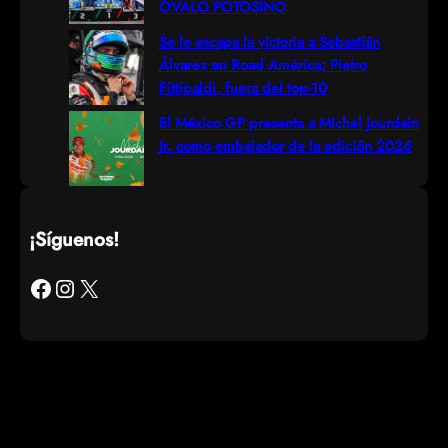
ÓVALO POTOSINO
Se le escapa la victoria a Sebastián
Álvarez en Road América; Pietro
Fittipaldi, fuera del top-10
El México GP presenta a Michel Jourdain
Jr. como embajador de la edición 2026
¡Síguenos!
Facebook
Instagram
X