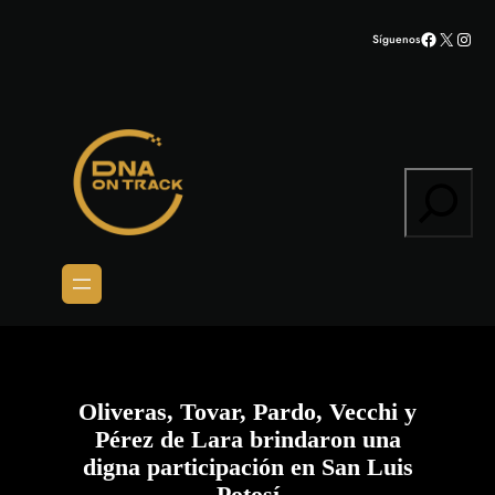
Saltar
Facebook
X
Inst
Síguenos
al
contenido
Search
Oliveras, Tovar, Pardo, Vecchi y
Pérez de Lara brindaron una
digna participación en San Luis
Potosí