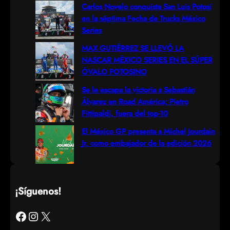
h
Carlos Novelo conquista San Luis Potosí
en la séptima Fecha de Trucks México
Series
MAX GUTIÉRREZ SE LLEVÓ LA
NASCAR MÉXICO SERIES EN EL SÚPER
ÓVALO POTOSINO
Se le escapa la victoria a Sebastián
Álvarez en Road América; Pietro
Fittipaldi, fuera del top-10
El México GP presenta a Michel Jourdain
Jr. como embajador de la edición 2026
¡Síguenos!
Facebook
Instagram
X