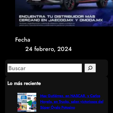
Fecha
24 febrero, 2024
S
e
Lo más reciente
a
r
Max Gutiérrez, en NASCAR, y Carlos
Novelo, en Trucks, salen victoriosos del
c
Súper Óvalo Potosino