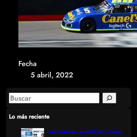
Fecha
5 abril, 2022
S
e
Lo más reciente
a
r
Max Gutiérrez, en NASCAR, y Carlos