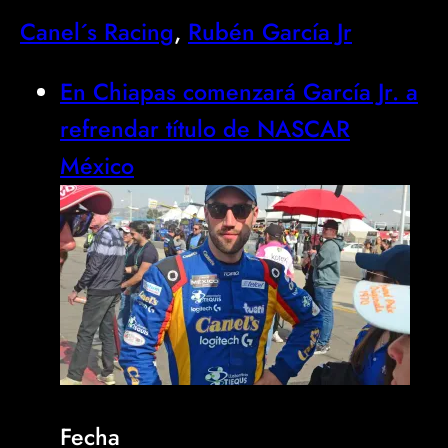
Canel´s Racing
, 
Rubén García Jr
En Chiapas comenzará García Jr. a
refrendar título de NASCAR
México
Fecha