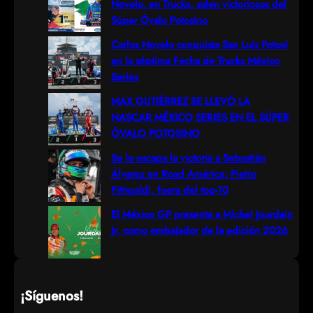
Novelo, en Trucks, salen victoriosos del
c
Súper Óvalo Potosino
h
Carlos Novelo conquista San Luis Potosí
en la séptima Fecha de Trucks México
Series
MAX GUTIÉRREZ SE LLEVÓ LA
NASCAR MÉXICO SERIES EN EL SÚPER
ÓVALO POTOSINO
Se le escapa la victoria a Sebastián
Álvarez en Road América; Pietro
Fittipaldi, fuera del top-10
El México GP presenta a Michel Jourdain
Jr. como embajador de la edición 2026
¡Síguenos!