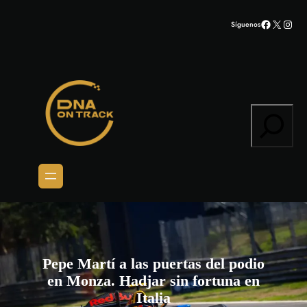
Saltar
Facebook
X
Inst
Síguenos
al
contenido
Search
Pepe Martí a las puertas del podio
en Monza. Hadjar sin fortuna en
Italia