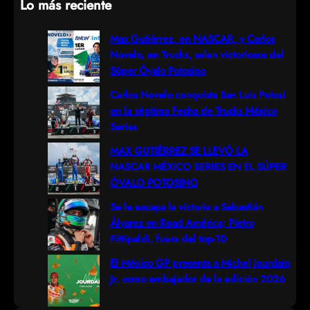
Lo más reciente
a
r
Max Gutiérrez, en NASCAR, y Carlos
Novelo, en Trucks, salen victoriosos del
c
Súper Óvalo Potosino
h
Carlos Novelo conquista San Luis Potosí
en la séptima Fecha de Trucks México
Series
MAX GUTIÉRREZ SE LLEVÓ LA
NASCAR MÉXICO SERIES EN EL SÚPER
ÓVALO POTOSINO
Se le escapa la victoria a Sebastián
Álvarez en Road América; Pietro
Fittipaldi, fuera del top-10
El México GP presenta a Michel Jourdain
Jr. como embajador de la edición 2026