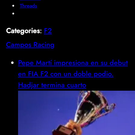
Threads
Categories
:
F2
Campos Racing
Pepe Martí impresiona en su debut
en FIA F2 con un doble podio.
Hadjar termina cuarto