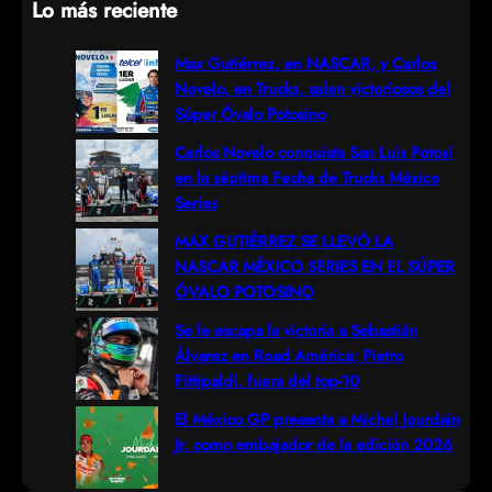
Lo más reciente
a
r
Max Gutiérrez, en NASCAR, y Carlos
Novelo, en Trucks, salen victoriosos del
c
Súper Óvalo Potosino
h
Carlos Novelo conquista San Luis Potosí
en la séptima Fecha de Trucks México
Series
MAX GUTIÉRREZ SE LLEVÓ LA
NASCAR MÉXICO SERIES EN EL SÚPER
ÓVALO POTOSINO
Se le escapa la victoria a Sebastián
Álvarez en Road América; Pietro
Fittipaldi, fuera del top-10
El México GP presenta a Michel Jourdain
Jr. como embajador de la edición 2026