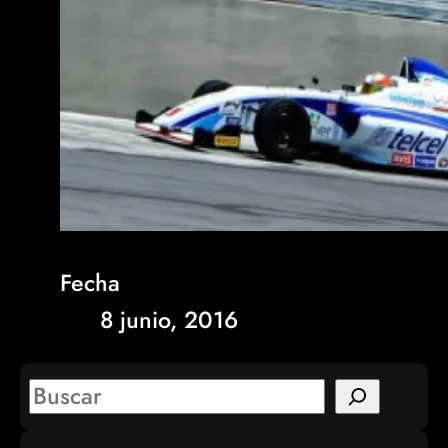
Fecha
8 junio, 2016
S
e