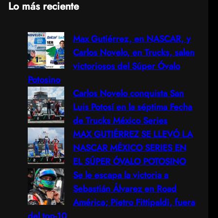
Lo más reciente
a
Max Gutiérrez, en NASCAR, y
r
Carlos Novelo, en Trucks, salen
c
victoriosos del Súper Óvalo
Potosino
h
Carlos Novelo conquista San
Luis Potosí en la séptima Fecha
de Trucks México Series
MAX GUTIÉRREZ SE LLEVÓ LA
NASCAR MÉXICO SERIES EN
EL SÚPER ÓVALO POTOSINO
Se le escapa la victoria a
Sebastián Álvarez en Road
América; Pietro Fittipaldi, fuera
del top-10