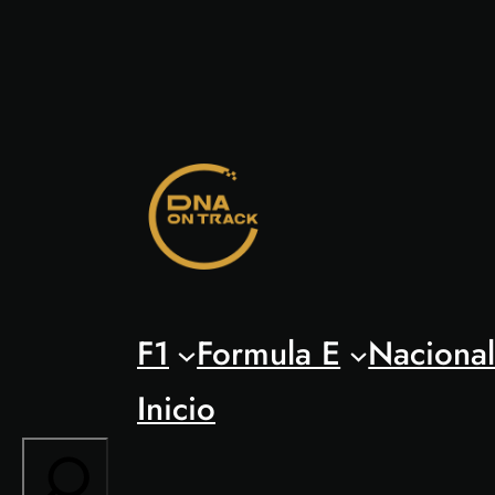
Saltar
al
contenido
F1
Formula E
Naciona
Inicio
Search