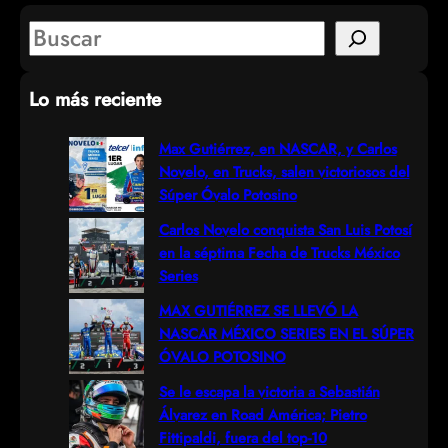
S
e
Lo más reciente
a
r
Max Gutiérrez, en NASCAR, y Carlos
Novelo, en Trucks, salen victoriosos del
c
Súper Óvalo Potosino
h
Carlos Novelo conquista San Luis Potosí
en la séptima Fecha de Trucks México
Series
MAX GUTIÉRREZ SE LLEVÓ LA
NASCAR MÉXICO SERIES EN EL SÚPER
ÓVALO POTOSINO
Se le escapa la victoria a Sebastián
Álvarez en Road América; Pietro
Fittipaldi, fuera del top-10