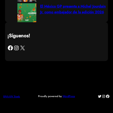
El México GP presenta a Michel Jourdain
Jr. como embajador de la edición 2026
¡Síguenos!
Facebook
Instagram
X
Twitter
Instag
Fac
Proudly powered by
WordPress
DNA ON Track