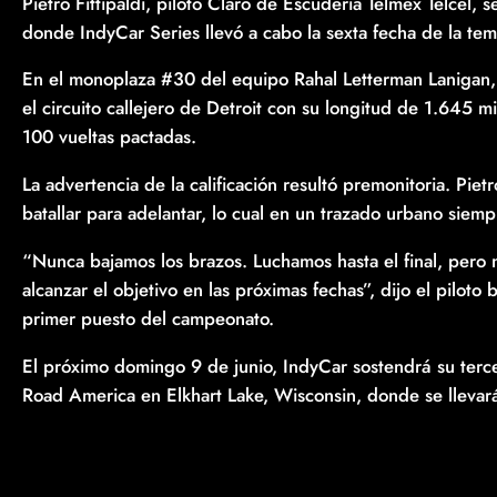
Pietro Fittipaldi, piloto Claro de Escudería Telmex Telcel,
donde IndyCar Series llevó a cabo la sexta fecha de la t
En el monoplaza #30 del equipo Rahal Letterman Lanigan, F
el circuito callejero de Detroit con su longitud de 1.645 mi
100 vueltas pactadas.
La advertencia de la calificación resultó premonitoria. Pie
batallar para adelantar, lo cual en un trazado urbano sie
“Nunca bajamos los brazos. Luchamos hasta el final, pero 
alcanzar el objetivo en las próximas fechas”, dijo el pilot
primer puesto del campeonato.
El próximo domingo 9 de junio, IndyCar sostendrá su tercera
Road America en Elkhart Lake, Wisconsin, donde se llevar