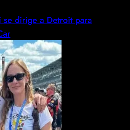
di se dirige a Detroit para
Car