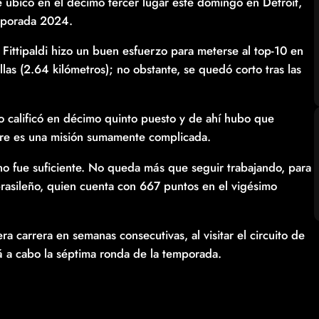
 se ubicó en el décimo tercer lugar este domingo en Detroit,
emporada 2024.
ittipaldi hizo un buen esfuerzo para meterse al top-10 en
llas (2.64 kilómetros); no obstante, se quedó corto tras las
tro calificó en décimo quinto puesto y de ahí hubo que
mpre es una misión sumamente complicada.
no fue suficiente. No queda más que seguir trabajando, para
o brasileño, quien cuenta con 667 puntos en el vigésimo
 carrera en semanas consecutivas, al visitar el circuito de
á a cabo la séptima ronda de la temporada.