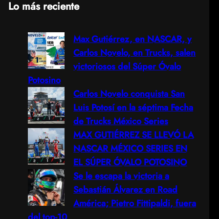
Lo más reciente
a
Max Gutiérrez, en NASCAR, y
r
Carlos Novelo, en Trucks, salen
c
victoriosos del Súper Óvalo
Potosino
h
Carlos Novelo conquista San
Luis Potosí en la séptima Fecha
de Trucks México Series
MAX GUTIÉRREZ SE LLEVÓ LA
NASCAR MÉXICO SERIES EN
EL SÚPER ÓVALO POTOSINO
Se le escapa la victoria a
Sebastián Álvarez en Road
América; Pietro Fittipaldi, fuera
del top-10