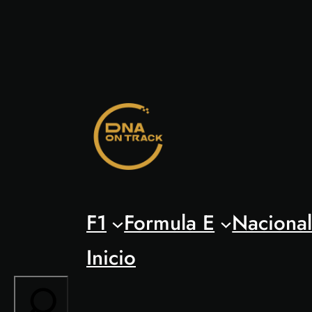
Saltar
al
contenido
F1
Formula E
Naciona
Inicio
Search