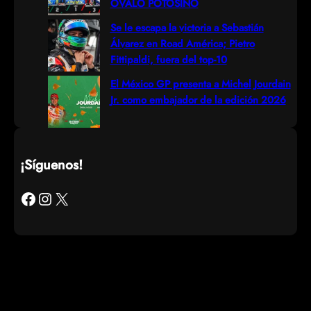
ÓVALO POTOSINO
Se le escapa la victoria a Sebastián
Álvarez en Road América; Pietro
Fittipaldi, fuera del top-10
El México GP presenta a Michel Jourdain
Jr. como embajador de la edición 2026
¡Síguenos!
Facebook
Instagram
X