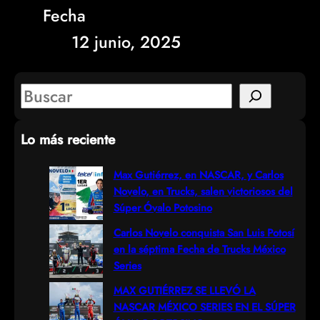
Fecha
12 junio, 2025
S
e
Lo más reciente
a
r
Max Gutiérrez, en NASCAR, y Carlos
Novelo, en Trucks, salen victoriosos del
c
Súper Óvalo Potosino
h
Carlos Novelo conquista San Luis Potosí
en la séptima Fecha de Trucks México
Series
MAX GUTIÉRREZ SE LLEVÓ LA
NASCAR MÉXICO SERIES EN EL SÚPER