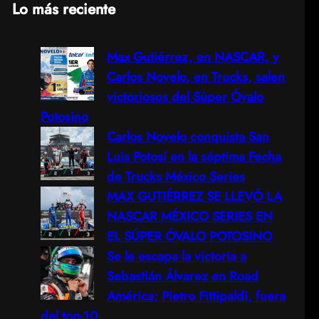
Lo más reciente
a
Max Gutiérrez, en NASCAR, y
r
Carlos Novelo, en Trucks, salen
c
victoriosos del Súper Óvalo
Potosino
h
Carlos Novelo conquista San
Luis Potosí en la séptima Fecha
de Trucks México Series
MAX GUTIÉRREZ SE LLEVÓ LA
NASCAR MÉXICO SERIES EN
EL SÚPER ÓVALO POTOSINO
Se le escapa la victoria a
Sebastián Álvarez en Road
América; Pietro Fittipaldi, fuera
del top-10