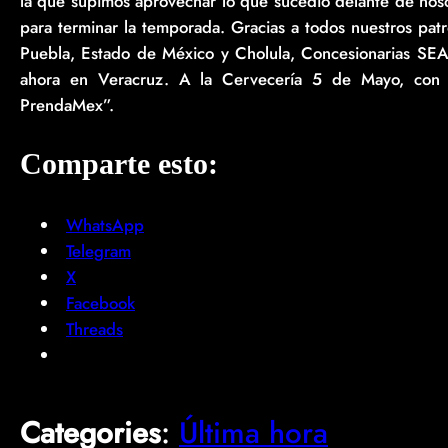
la que supimos aprovechar lo que sucedió delante de noso
para terminar la temporada. Gracias a todos nuestros pat
Puebla, Estado de México y Cholula, Concesionarias SEA
ahora en Veracruz. A la Cervecería 5 de Mayo, con
PrendaMex”.
Comparte esto:
WhatsApp
Telegram
X
Facebook
Threads
Categories
:
Última hora