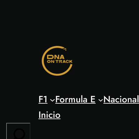
Saltar
al
contenido
F1
Formula E
Naciona
Inicio
Search