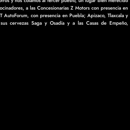
tros y nos colamos al tercer puesto, un lugar bien merecido
rocinadores, a las Concesionarias Z Motors con presencia en
T AutoForum, con presencia en Puebla; Apizaco, Tlaxcala y
 sus cervezas Saga y Osadía y a las Casas de Empeño,