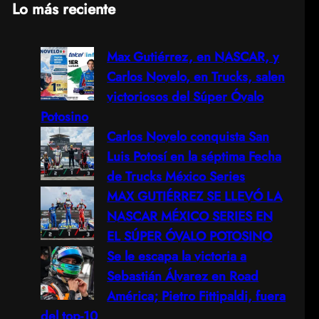
Lo más reciente
a
Max Gutiérrez, en NASCAR, y
r
Carlos Novelo, en Trucks, salen
c
victoriosos del Súper Óvalo
Potosino
h
Carlos Novelo conquista San
Luis Potosí en la séptima Fecha
de Trucks México Series
MAX GUTIÉRREZ SE LLEVÓ LA
NASCAR MÉXICO SERIES EN
EL SÚPER ÓVALO POTOSINO
Se le escapa la victoria a
Sebastián Álvarez en Road
América; Pietro Fittipaldi, fuera
del top-10