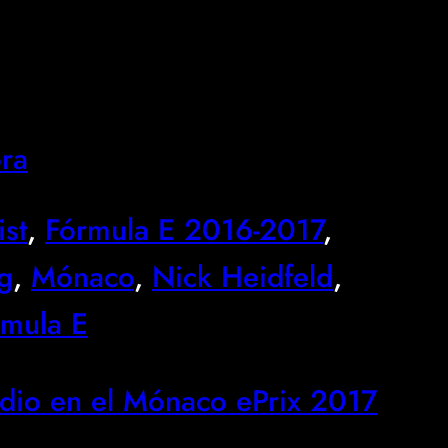
ora
ist
, 
Fórmula E 2016-2017
, 
g
, 
Mónaco
, 
Nick Heidfeld
, 
rmula E
odio en el Mónaco ePrix 2017