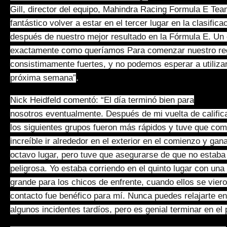
Gill, director del equipo, Mahindra Racing Formula E Team
fantástico volver a estar en el tercer lugar en la clasific
después de nuestro mejor resultado en la Fórmula E. Un d
exactamente como queríamos Para comenzar nuestro reg
consistimamente fuertes, y no podemos esperar a utilizar
.
próxima semana”
Nick Heidfeld comentó: “El día terminó bien para
nosotros eventualmente. Después de mi vuelta de calific
los siguientes grupos fueron más rápidos y tuve que co
increíble ir alrededor en el exterior en el comienzo y gan
octavo lugar, pero tuve que asegurarse de que no estaba
peligrosa. Yo estaba corriendo en el quinto lugar con un
grande para los chicos de enfrente, cuando ellos se vier
contacto fue benéfico para mí. Nunca puedes relajarte 
algunos incidentes tardíos, pero es genial terminar en el