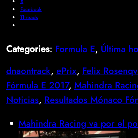
X
Facebook
Threads
Categories
:
Formula E
, 
Última h
dnaontrack
, 
ePrix
, 
Felix Rosenqv
Fórmula E 2017
, 
Mahindra Racin
Noticias
, 
Resultados Mónaco Fó
Mahindra Racing va por el p