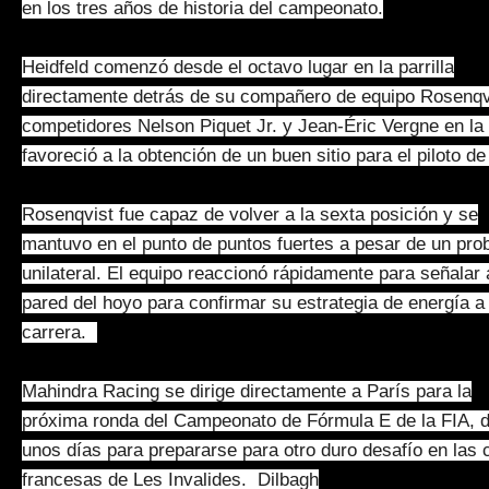
en los tres años de historia del campeonato.
Heidfeld comenzó desde el octavo lugar en la parrilla
directamente detrás de su compañero de equipo Rosenqvi
competidores Nelson Piquet Jr. y Jean-Éric Vergne en la 
favoreció a la obtención de un buen sitio para el piloto d
Rosenqvist fue capaz de volver a la sexta posición y se
mantuvo en el punto de puntos fuertes a pesar de un pro
unilateral. El equipo reaccionó rápidamente para señalar
pared del hoyo para confirmar su estrategia de energía a
carrera.
Mahindra Racing se dirige directamente a París para la
próxima ronda del Campeonato de Fórmula E de la FIA, do
unos días para prepararse para otro duro desafío en las 
francesas de Les Invalides. Dilbagh