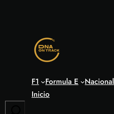
Saltar
al
contenido
F1
Formula E
Naciona
Inicio
Search