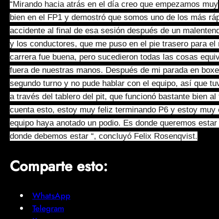
“Mirando hacia atrás en el día creo que empezamos muy
bien en el FP1 y demostró que somos uno de los más ráp
accidente al final de esa sesión después de un malenten
y los conductores, que me puso en el pie trasero para el 
carrera fue buena, pero sucedieron todas las cosas equ
fuera de nuestras manos. Después de mi parada en boxes
segundo turno y no pude hablar con el equipo, así que 
a través del tablero del pit, que funcionó bastante bien al
cuenta esto, estoy muy feliz terminando P6 y estoy muy 
equipo haya anotado un podio. Es donde queremos estar
donde debemos estar “, concluyó Felix Rosenqvist.
Comparte esto:
WhatsApp
Telegram