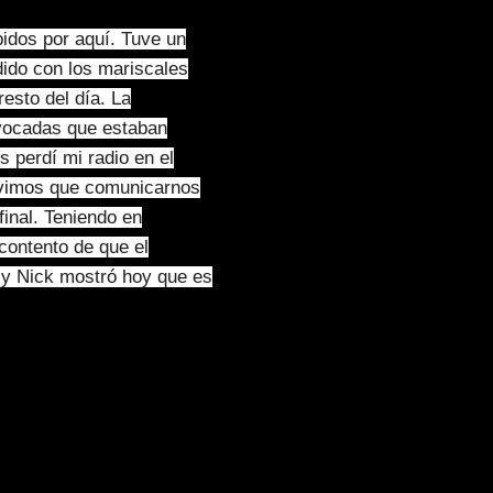
idos por aquí. Tuve un
dido con los mariscales
resto del día. La
ivocadas que estaban
 perdí mi radio en el
tuvimos que comunicarnos
 final. Teniendo en
contento de que el
 y Nick mostró hoy que es