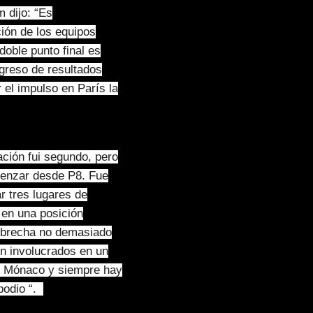
 dijo: “Es
ación de los equipos
oble punto final es
reso de resultados
 el impulso en París la
ación fui segundo, pero
menzar desde P8. Fue
ar tres lugares de
 en una posición
a brecha no demasiado
on involucrados en un
en Mónaco y siempre hay
 podio “.