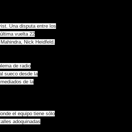
st. Una disputa entre los
última vuelta 22
e Mahindra, Nick Heidfeld.
blema de radio
 al sueco desde la
 mediados de la
nde el equipo tiene sólo
calles adoquinadas