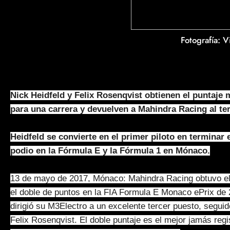
Fotografía: 
Nick Heidfeld y Felix Rosenqvist obtienen el puntaje 
para una carrera y devuelven a Mahindra Racing al te
Heidfeld se convierte en el primer piloto en terminar 
podio en la Fórmula E y la Fórmula 1 en Mónaco.
13 de mayo de 2017, Mónaco: Mahindra Racing obtuvo el
el doble de puntos en la FIA Formula E Monaco ePrix de 
dirigió su M3Electro a un excelente tercer puesto, segu
Felix Rosenqvist. El doble puntaje es el mejor jamás regi