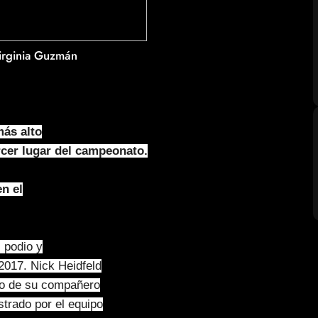
Virginia Guzmán
más alto
rcer lugar del campeonato.
en el
 podio y
2017. Nick Heidfeld
ido de su compañero
strado por el equipo