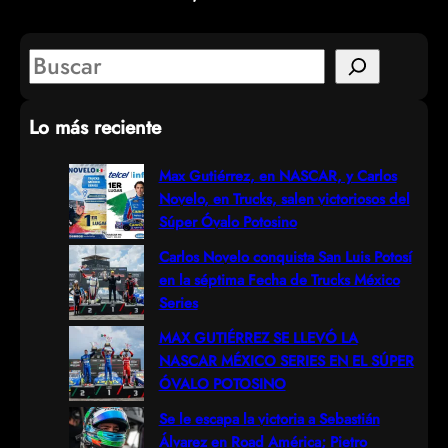
S
e
Lo más reciente
a
r
Max Gutiérrez, en NASCAR, y Carlos
Novelo, en Trucks, salen victoriosos del
c
Súper Óvalo Potosino
h
Carlos Novelo conquista San Luis Potosí
en la séptima Fecha de Trucks México
Series
MAX GUTIÉRREZ SE LLEVÓ LA
NASCAR MÉXICO SERIES EN EL SÚPER
ÓVALO POTOSINO
Se le escapa la victoria a Sebastián
Álvarez en Road América; Pietro