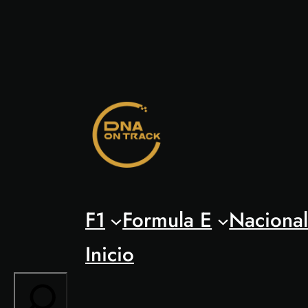
Saltar
al
contenido
F1
Formula E
Naciona
Inicio
Search