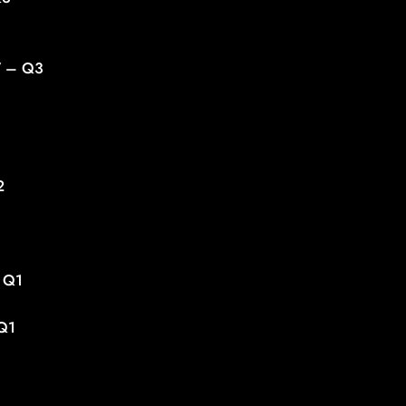
7 – Q3
2
– Q1
 Q1