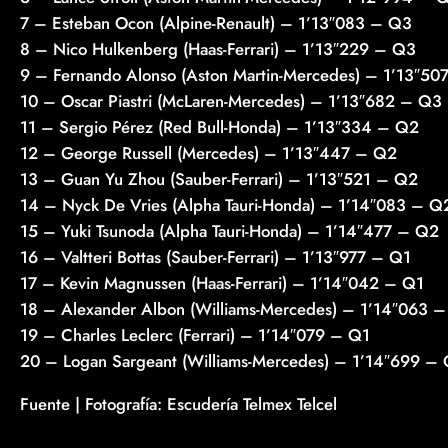
7 – Esteban Ocon (Alpine-Renault) – 1’13″083 – Q3
8 – Nico Hulkenberg (Haas-Ferrari) – 1’13″229 – Q3
9 – Fernando Alonso (Aston Martin-Mercedes) – 1’13″50
10 – Oscar Piastri (McLaren-Mercedes) – 1’13″682 – Q3
11 – Sergio Pérez (Red Bull-Honda) – 1’13″334 – Q2
12 – George Russell (Mercedes) – 1’13″447 – Q2
13 – Guan Yu Zhou (Sauber-Ferrari) – 1’13″521 – Q2
14 – Nyck De Vries (Alpha Tauri-Honda) – 1’14″083 – Q
15 – Yuki Tsunoda (Alpha Tauri-Honda) – 1’14″477 – Q2
16 – Valtteri Bottas (Sauber-Ferrari) – 1’13″977 – Q1
17 – Kevin Magnussen (Haas-Ferrari) – 1’14″042 – Q1
18 – Alexander Albon (Williams-Mercedes) – 1’14″063 
19 – Charles Leclerc (Ferrari) – 1’14″079 – Q1
20 – Logan Sargeant (Williams-Mercedes) – 1’14″699 –
Fuente | Fotografía: Escudería Telmex Telcel