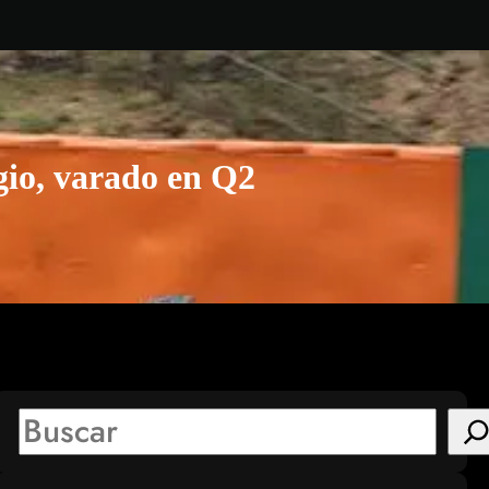
gio, varado en Q2
S
e