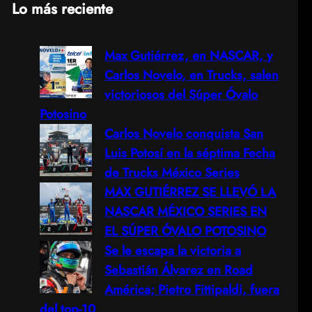
Lo más reciente
a
Max Gutiérrez, en NASCAR, y
r
Carlos Novelo, en Trucks, salen
c
victoriosos del Súper Óvalo
Potosino
h
Carlos Novelo conquista San
Luis Potosí en la séptima Fecha
de Trucks México Series
MAX GUTIÉRREZ SE LLEVÓ LA
NASCAR MÉXICO SERIES EN
EL SÚPER ÓVALO POTOSINO
Se le escapa la victoria a
Sebastián Álvarez en Road
América; Pietro Fittipaldi, fuera
del top-10