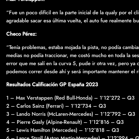
“Fue un poco difícil en la parte inicial de la qualy por el 
agradable sacar esa última vuelta, el auto fue realmente b
Checo Pérez:
“Tenía problemas, estaba mojada la pista, no podía cambiar
medias no podía traccionar, me costó mucho en toda la sesi
error que me salí en la curva 5, pude ir otra vez, pero ya 
podemos correr desde ahí y será importante mantener el ri
Resultados Calificación GP España 2023
1 – Max Verstappen (Red Bull-Honda) – 1’12″272 – Q3
2 – Carlos Sainz (Ferrari) – 1’12″734 – Q3
3 – Lando Norris (McLaren-Mercedes) – 1’12″792 – Q3
4 – Pierre Gasly (Alpine-Renault) – 1’12″816 – Q3
5 – Lewis Hamilton (Mercedes) – 1’12″818 – Q3
6 – Lance Stroll (Aston Martin-Mercedes) – 1’12″994 – 