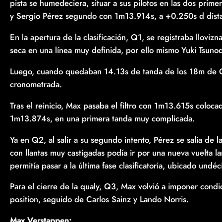
pista se humedeciera, situar a sus pilotos en las dos pr
y Sergio Pérez segundo con 1m13.914s, a +0.250s d dist
En la apertura de la clasificación, Q1, se registraba llovizn
seca en una línea muy definida, por ello mismo Yuki Tsunod
Luego, cuando quedaban 14.13s de tanda de los 18m de Q1,
cronometrada.
Tras el reinicio, Max pasaba el filtro con 1m13.615s colo
1m13.874s, en una primera tanda muy complicada.
Ya en Q2, al salir a su segundo intento, Pérez se salía de 
con llantas muy castigadas podía ir por una nueva vuelta
permitía pasar a la última fase clasificatoria, ubicado un
Para el cierre de la qualy, Q3, Max volvió a imponer cond
position, seguido de Carlos Sainz y Lando Norris.
Max Verstappen: