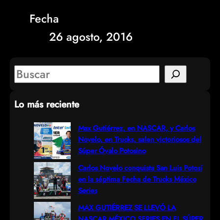
Fecha
26 agosto, 2016
S
e
Lo más reciente
a
r
Max Gutiérrez, en NASCAR, y Carlos
Novelo, en Trucks, salen victoriosos del
c
Súper Óvalo Potosino
h
Carlos Novelo conquista San Luis Potosí
en la séptima Fecha de Trucks México
Series
MAX GUTIÉRREZ SE LLEVÓ LA
NASCAR MÉXICO SERIES EN EL SÚPER