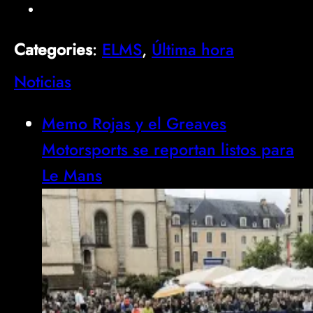
Categories
:
ELMS
, 
Última hora
Noticias
Memo Rojas y el Greaves
Motorsports se reportan listos para
Le Mans