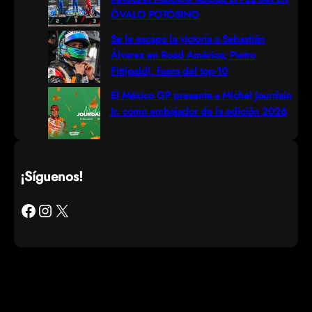
ÓVALO POTOSINO
Se le escapa la victoria a Sebastián
Álvarez en Road América; Pietro
Fittipaldi, fuera del top-10
El México GP presenta a Michel Jourdain
Jr. como embajador de la edición 2026
¡Síguenos!
Facebook
Instagram
X