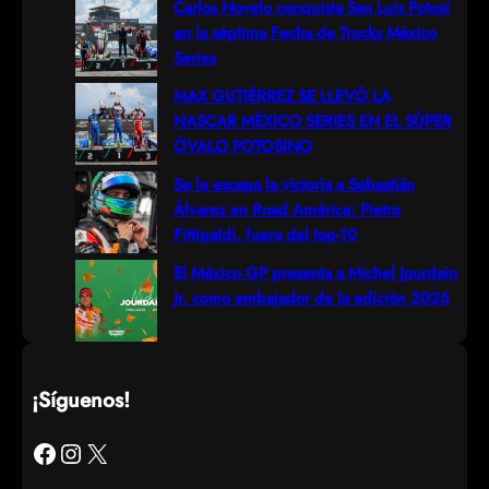
h
Carlos Novelo conquista San Luis Potosí
en la séptima Fecha de Trucks México
Series
MAX GUTIÉRREZ SE LLEVÓ LA
NASCAR MÉXICO SERIES EN EL SÚPER
ÓVALO POTOSINO
Se le escapa la victoria a Sebastián
Álvarez en Road América; Pietro
Fittipaldi, fuera del top-10
El México GP presenta a Michel Jourdain
Jr. como embajador de la edición 2026
¡Síguenos!
Facebook
Instagram
X