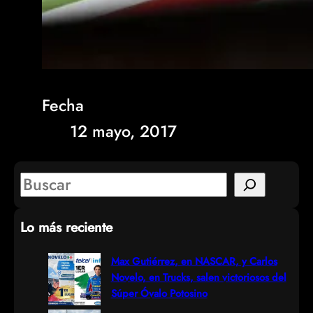
Fecha
12 mayo, 2017
S
e
Lo más reciente
a
r
Max Gutiérrez, en NASCAR, y Carlos
Novelo, en Trucks, salen victoriosos del
c
Súper Óvalo Potosino