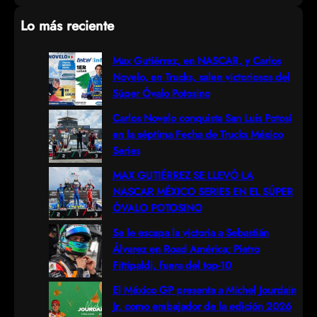
e
Lo más reciente
a
r
Max Gutiérrez, en NASCAR, y Carlos
Novelo, en Trucks, salen victoriosos del
c
Súper Óvalo Potosino
h
Carlos Novelo conquista San Luis Potosí
en la séptima Fecha de Trucks México
Series
MAX GUTIÉRREZ SE LLEVÓ LA
NASCAR MÉXICO SERIES EN EL SÚPER
ÓVALO POTOSINO
Se le escapa la victoria a Sebastián
Álvarez en Road América; Pietro
Fittipaldi, fuera del top-10
El México GP presenta a Michel Jourdain
Jr. como embajador de la edición 2026