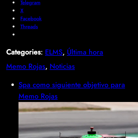
Telegram
X
Facebook
Threads
Categories
:
ELMS
, 
Última hora
Memo Rojas
, 
Noticias
Spa como siguiente objetivo para
Memo Rojas