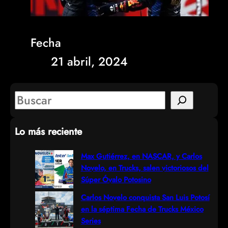
Fecha
21 abril, 2024
S
e
Lo más reciente
a
r
Max Gutiérrez, en NASCAR, y Carlos
Novelo, en Trucks, salen victoriosos del
c
Súper Óvalo Potosino
h
Carlos Novelo conquista San Luis Potosí
en la séptima Fecha de Trucks México
Series