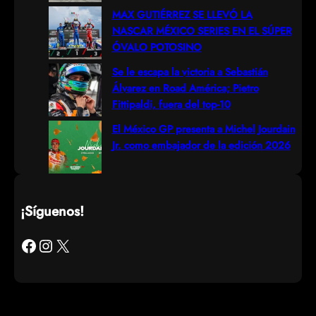
MAX GUTIÉRREZ SE LLEVÓ LA
NASCAR MÉXICO SERIES EN EL SÚPER
ÓVALO POTOSINO
Se le escapa la victoria a Sebastián
Álvarez en Road América; Pietro
Fittipaldi, fuera del top-10
El México GP presenta a Michel Jourdain
Jr. como embajador de la edición 2026
¡Síguenos!
Facebook
Instagram
X